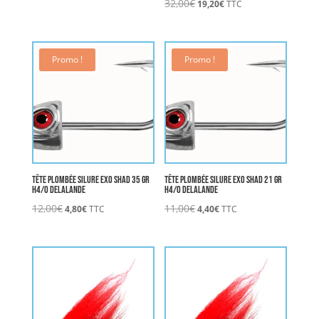
Le
Le
32,00
€
19,20
€
TTC
prix
prix
initial
actuel
était :
est :
32,00€.
19,20€.
Promo !
Promo !
Tête Plombée Silure Exo Shad 35 gr
Tête Plombée Silure Exo Shad 21 gr
H4/0 DELALANDE
H4/0 DELALANDE
Le
Le
Le
Le
12,00
€
11,00
€
4,80
€
TTC
4,40
€
TTC
prix
prix
prix
prix
initial
actuel
initial
actuel
était :
est :
était :
est :
12,00€.
4,80€.
11,00€.
4,40€.