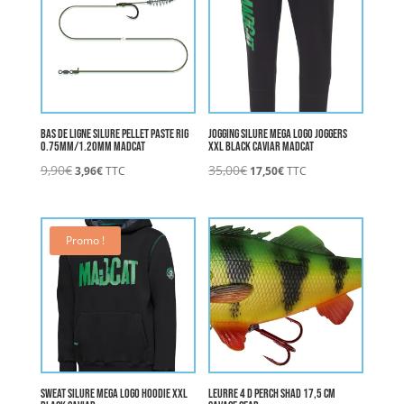
Bas de Ligne Silure Pellet Paste Rig
Jogging Silure MEGA LOGO JOGGERS
0.75mm/1.20mm MADCAT
XXL BLACK CAVIAR MADCAT
Le
Le
Le
Le
9,90
€
35,00
€
3,96
€
TTC
17,50
€
TTC
prix
prix
prix
prix
initial
actuel
initial
actuel
était :
est :
était :
est :
9,90€.
3,96€.
35,00€.
17,50€.
Promo !
Sweat Silure MEGA LOGO HOODIE XXL
Leurre 4 D PERCH SHAD 17,5 cm