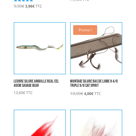
Le
Le
9,90
€
Note
3,96
€
TTC
5.00
prix
prix
sur 5
initial
actuel
était :
est :
9,90€.
3,96€.
Promo !
Leurre Silure Anguille Real EEL
Montage Silure Bas de ligne H 4/0
40cm SAVAGE GEAR
triple 9/0 CAT SPIRIT
Le
Le
13,60
€
TTC
10,00
€
4,00
€
TTC
prix
prix
initial
actuel
était :
est :
10,00€.
4,00€.