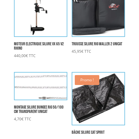
Moteur Electrique Silure VX 65 V2
Trousse Silure Rig Waller 2 UNICAT
RHINO
45,95
€
TTC
440,00
€
TTC
Promo !
Montage Silure Bungee Rig 50/100
cm transparent UNICAT
4,70
€
TTC
Bâche Silure CAT SPIRIT