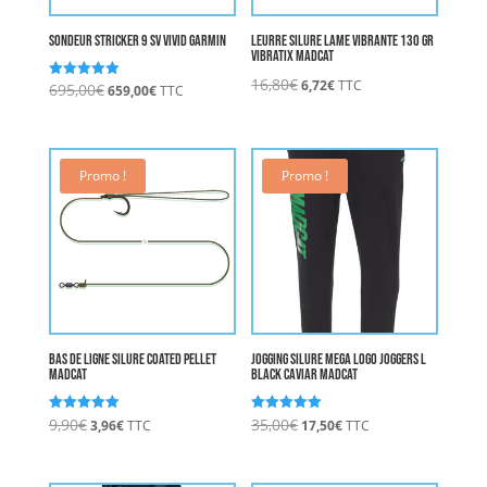
Sondeur Stricker 9 Sv Vivid GARMIN
Leurre Silure LAME VIBRANTE 130 gr
VIBRATIX MADCAT
Le
Le
16,80
€
6,72
€
TTC
Le
Le
695,00
€
Note
659,00
€
TTC
5.00
prix
prix
prix
prix
sur 5
initial
actuel
initial
actuel
était :
est :
était :
est :
16,80€.
6,72€.
695,00€.
659,00€.
Promo !
Promo !
Bas De Ligne Silure Coated Pellet
Jogging Silure MEGA LOGO JOGGERS L
MADCAT
BLACK CAVIAR MADCAT
Le
Le
Le
Le
9,90
€
35,00
€
Note
Note
3,96
€
TTC
17,50
€
TTC
5.00
5.00
prix
prix
prix
prix
sur 5
sur 5
initial
actuel
initial
actuel
était :
est :
était :
est :