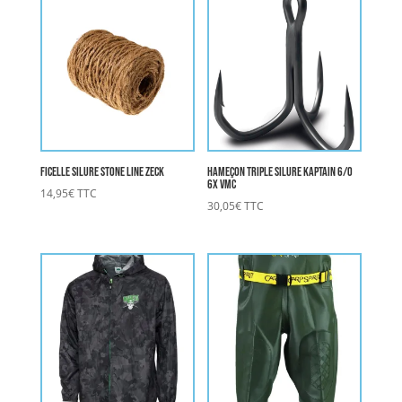
Ficelle Silure Stone Line ZECK
Hameçon Triple Silure KAPTAIN 6/0
6X VMC
14,95
€
TTC
30,05
€
TTC