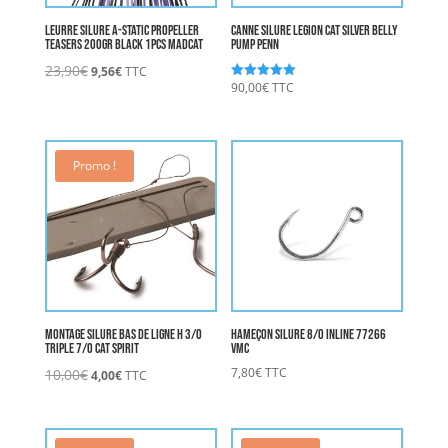
Leurre Silure A-STATIC PROPELLER
Canne Silure LEGION CAT SILVER belly
TEASERS 200gr BLACK 1pcs MADCAT
Pump PENN
Le
Le
23,90
€
9,56
€
TTC
prix
prix
90,00
€
TTC
Note
5.00
initial
actuel
sur 5
était :
est :
23,90€.
9,56€.
Promo !
Montage Silure Bas de ligne H 3/0
Hameçon Silure 8/0 Inline 77266
triple 7/0 CAT SPIRIT
VMC
Le
Le
7,80
€
TTC
10,00
€
4,00
€
TTC
prix
prix
initial
actuel
était :
est :