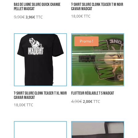
Bas de Ligne Silure Quick Change
T-Shirt Silure CLONK TEASER T M NOIR
Pellet MADCAT
CAVIAR MADCAT
Le
Le
18,00
€
TTC
9,90
€
3,96
€
TTC
prix
prix
initial
actuel
était :
est :
9,90€.
3,96€.
Promo !
T-Shirt Silure CLONK TEASER T XL NOIR
Flotteur réglable T S MADCAT
CAVIAR MADCAT
Le
Le
4,90
€
2,00
€
TTC
18,00
€
TTC
prix
prix
initial
actuel
était :
est :
4,90€.
2,00€.