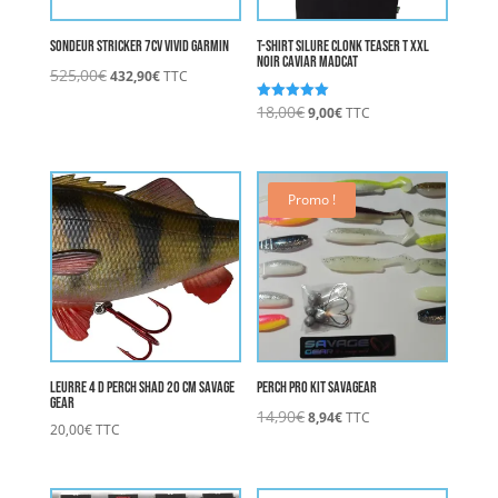
Sondeur Stricker 7cv Vivid GARMIN
T-Shirt Silure CLONK TEASER T XXL
NOIR CAVIAR MADCAT
Le
Le
525,00
€
432,90
€
TTC
prix
prix
Le
Le
18,00
€
Note
9,00
€
TTC
initial
actuel
5.00
prix
prix
sur 5
était :
est :
initial
actuel
525,00€.
432,90€.
était :
est :
18,00€.
9,00€.
Promo !
Leurre 4 D PERCH SHAD 20 cm SAVAGE
PERCH PRO KIT SAVAGEAR
GEAR
Le
Le
14,90
€
8,94
€
TTC
20,00
€
TTC
prix
prix
initial
actuel
était :
est :