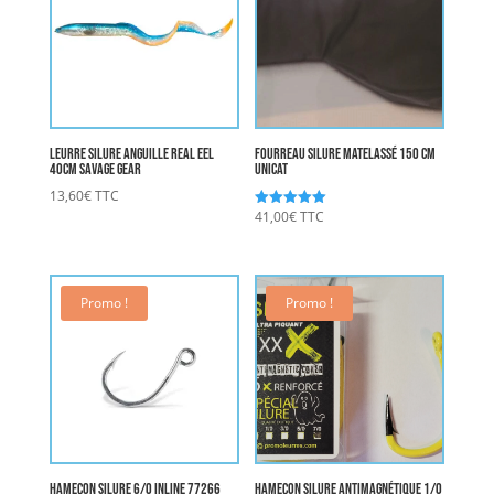
Leurre Silure Anguille Real EEL
Fourreau Silure Matelassé 150 cm
40cm SAVAGE GEAR
UNICAT
13,60
€
TTC
41,00
€
TTC
Note
5.00
sur 5
Promo !
Promo !
Hameçon Silure 6/0 Inline 77266
Hameçon Silure Antimagnétique 1/0