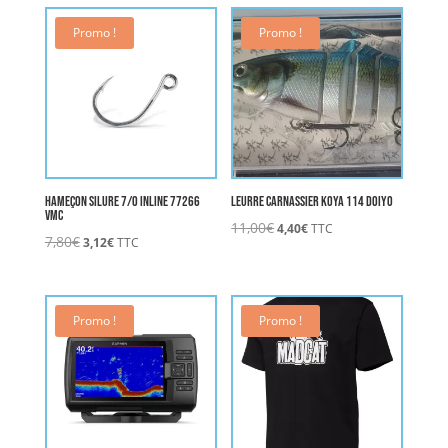
Promo !
Promo !
Hameçon Silure 7/0 Inline 77266
Leurre Carnassier KOYA 114 DOIYO
VMC
Le
Le
11,00
€
4,40
€
TTC
Le
Le
7,80
€
3,12
€
TTC
prix
prix
prix
prix
initial
actuel
initial
actuel
était :
est :
était :
est :
11,00€.
4,40€.
7,80€.
3,12€.
Promo !
Promo !