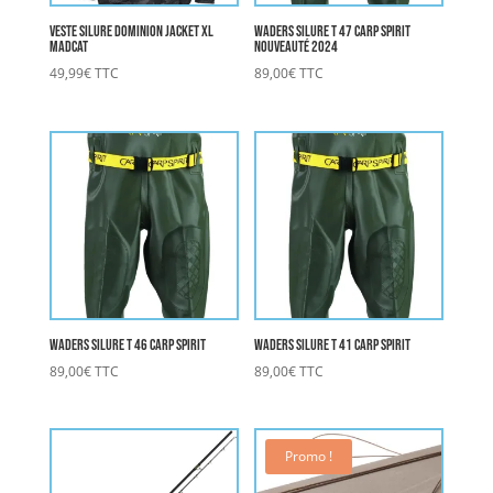
Veste Silure Dominion Jacket XL
Waders Silure T 47 Carp Spirit
MADCAT
nouveauté 2024
49,99
€
TTC
89,00
€
TTC
Waders Silure T 46 Carp Spirit
Waders Silure T 41 Carp Spirit
89,00
€
TTC
89,00
€
TTC
Promo !