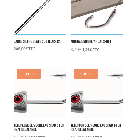
Canne Silure Blade 300 BLACK CAT
Montage Silure Vif CAT SPIRIT
Le
Le
208,00
€
TTC
3,40
€
1,36
€
TTC
prix
prix
initial
actuel
était :
est :
3,40€.
1,36€.
Promo !
Promo !
Tête Plombée Silure Exo Shad 21 gr
Tête Plombée Silure Exo Shad 14 gr
H2/0 DELALANDE
H2/0 DELALANDE
Le
Le
Le
Le