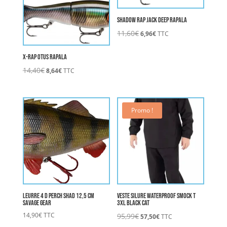
SHADOW RAP JACK DEEP RAPALA
Le
Le
11,60
€
6,96
€
TTC
prix
prix
initial
actuel
X-RAP OTUS RAPALA
était :
est :
Le
Le
14,40
€
8,64
€
TTC
11,60€.
6,96€.
prix
prix
initial
actuel
était :
est :
14,40€.
8,64€.
Promo !
Leurre 4 D PERCH SHAD 12,5 cm
Veste Silure Waterproof Smock T
SAVAGE GEAR
3XL BLACK CAT
Le
Le
14,90
€
TTC
95,99
€
57,50
€
TTC
prix
prix