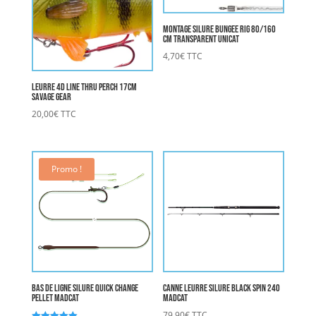
Montage Silure Bungee Rig 80/160
cm transparent UNICAT
4,70
€
TTC
Leurre 4D LINE THRU PERCH 17cm
SAVAGE GEAR
20,00
€
TTC
Promo !
Bas de Ligne Silure Quick Change
Canne Leurre Silure BLACK SPIN 240
Pellet MADCAT
MADCAT
79,90
€
TTC