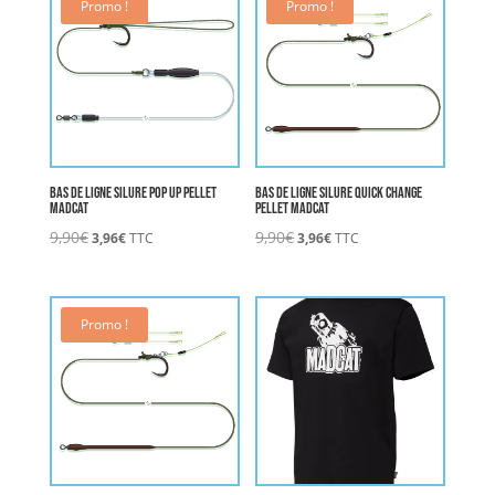
10,00€.
4,00€.
Promo !
Promo !
Bas de Ligne Silure pop up Pellet
Bas de Ligne Silure Quick Change
MADCAT
Pellet MADCAT
Le
Le
Le
Le
9,90
€
9,90
€
3,96
€
TTC
3,96
€
TTC
prix
prix
prix
prix
initial
actuel
initial
actuel
était :
est :
était :
est :
9,90€.
3,96€.
9,90€.
3,96€.
Promo !