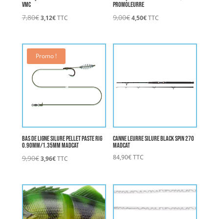
VMC
PROMOLEURRE
Le
Le
Le
Le
7,80
€
9,00
€
3,12
€
TTC
4,50
€
TTC
prix
prix
prix
prix
initial
actuel
initial
actuel
était :
est :
était :
est :
7,80€.
3,12€.
9,00€.
4,50€.
Promo !
Bas de Ligne Silure Pellet Paste Rig
Canne Leurre Silure BLACK SPIN 270
0.90mm/1.35mm MADCAT
MADCAT
Le
Le
84,90
€
TTC
9,90
€
3,96
€
TTC
prix
prix
initial
actuel
était :
est :
9,90€.
3,96€.