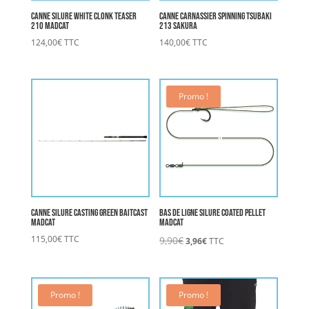
Canne Silure White Clonk Teaser
Canne Carnassier Spinning TSUBAKI
210 MADCAT
213 SAKURA
124,00
€
TTC
140,00
€
TTC
Promo !
Canne Silure Casting Green Baitcast
Bas De Ligne Silure Coated Pellet
MADCAT
MADCAT
Le
Le
115,00
€
TTC
9,90
€
3,96
€
TTC
prix
prix
initial
actuel
était :
est :
9,90€.
3,96€.
Promo !
Promo !