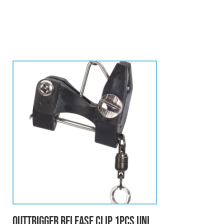
outtrigger release clip 1pcs UNI