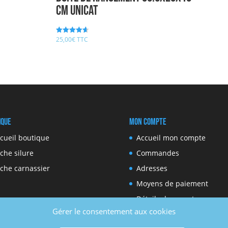
cm UNICAT
25,00
€
TTC
Note
4.67
sur 5
ique
Mon compte
cueil boutique
Accueil mon compte
che silure
Commandes
che carnassier
Adresses
Moyens de paiement
Détails du compte
Gérer le consentement aux cookies