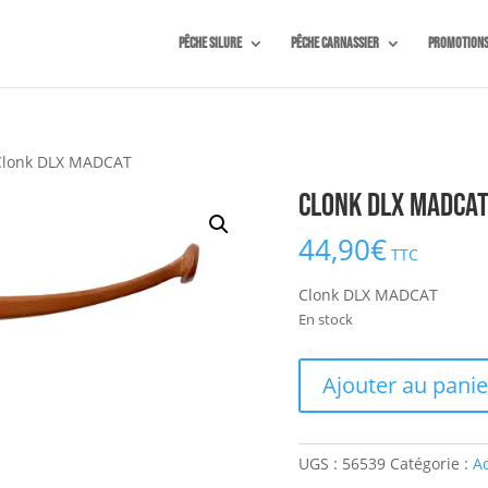
Pêche silure
Pêche carnassier
Promotion
Clonk DLX MADCAT
Clonk DLX MADCA
44,90
€
TTC
Clonk DLX MADCAT
En stock
quantité
Ajouter au panie
de
Clonk
DLX
UGS :
56539
Catégorie :
A
MADCAT