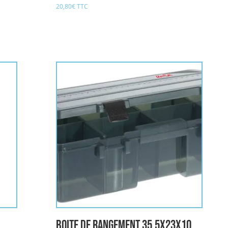
20,80
€
TTC
boite de rangement 35.5x23x10