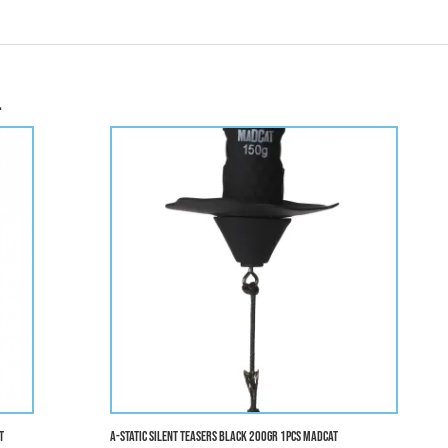
…
T
A-STATIC SILENT TEASERS BLACK 200gr 1pcs MADCAT