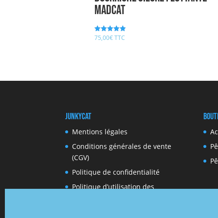
MADCAT
75,00
€
TTC
Note
5.00
sur 5
JunkyCat
Bout
Mentions légales
Ac
Conditions générales de vente
Pê
(CGV)
Pê
Politique de confidentialité
Politique d’utilisation des
cookies