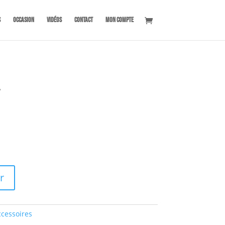
s
OCCASION
Vidéos
Contact
Mon compte
T
r
ccessoires