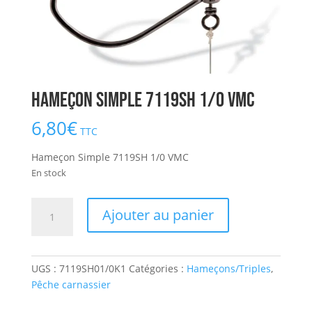
Hameçon Simple 7119SH 1/0 VMC
6,80
€
TTC
Hameçon Simple 7119SH 1/0 VMC
En stock
quantité
Ajouter au panier
de
Hameçon
Simple
UGS :
7119SH01/0K1
Catégories :
Hameçons/Triples
,
7119SH
Pêche carnassier
1/0
VMC