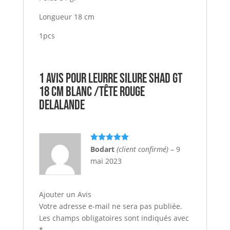
Longueur 18 cm
1pcs
1 avis pour
Leurre Silure Shad GT
18 cm Blanc /Tête rouge
DELALANDE
Note
5
sur
Bodart
(client confirmé)
–
9
5
mai 2023
Ajouter un Avis
Votre adresse e-mail ne sera pas publiée.
Les champs obligatoires sont indiqués avec
*