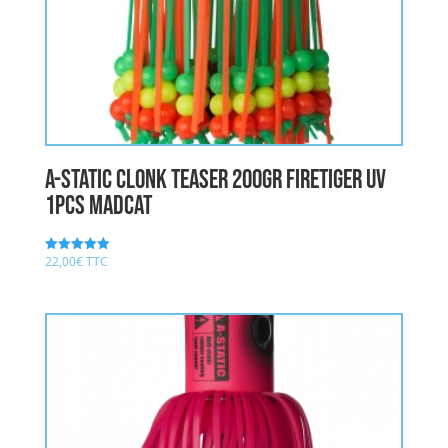
A-STATIC CLONK TEASER 200gr FIRETIGER UV
1pcs MADCAT
22,00
€
TTC
Note
5.00
sur 5