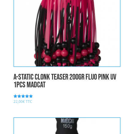
A-STATIC CLONK TEASER 200gr FLUO PINK UV
1pcs MADCAT
22,00
€
TTC
Note
5.00
sur 5