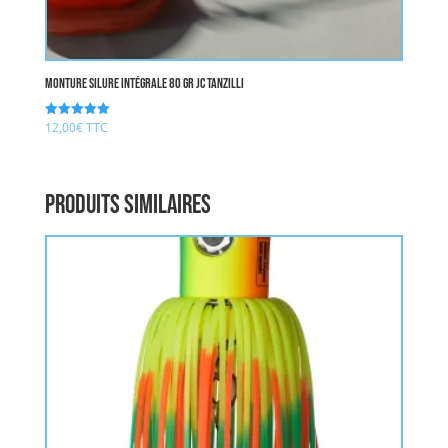
Monture Silure Intégrale 80 gr JC TANZILLI
12,00
€
TTC
Note
4.92
sur 5
Produits similaires