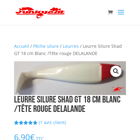
Accueil
/
Pêche silure
/
Leurres
/ Leurre Silure Shad
GT 18 cm Blanc /Tête rouge DELALANDE
Leurre Silure Shad GT 18 cm Blanc
/Tête rouge DELALANDE
(
1
avis client)
Noté
1
5.00
sur 5
6,90
€
basé sur
TTC