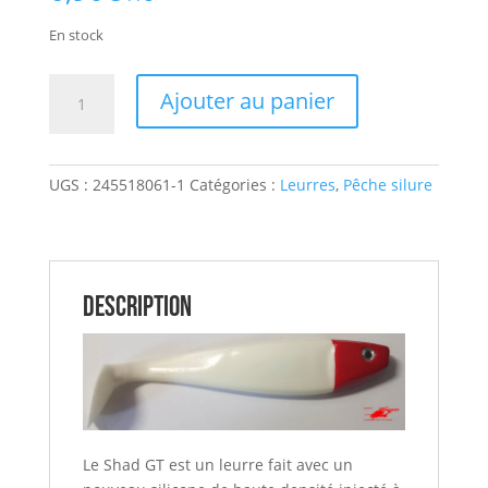
notation
client
En stock
quantité
Ajouter au panier
de
Leurre
Silure
UGS :
245518061-1
Catégories :
Leurres
,
Pêche silure
Shad
GT
18
cm
Blanc
Description
/Tête
rouge
DELALANDE
Le Shad GT est un leurre fait avec un