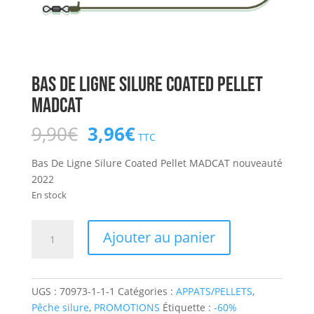
Bas De Ligne Silure Coated Pellet
MADCAT
Le
Le
9,90
€
3,96
€
TTC
prix
prix
initial
actuel
Bas De Ligne Silure Coated Pellet MADCAT nouveauté
était :
est :
2022
9,90€.
3,96€.
En stock
quantité
Ajouter au panier
de
Bas
De
UGS :
70973-1-1-1
Catégories :
APPATS/PELLETS
,
Ligne
Pêche silure
,
PROMOTIONS
Étiquette :
-60%
Silure