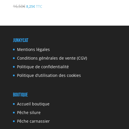
Le
Le
16,50
€
8,25
€
TTC
prix
prix
initial
actuel
était :
est :
16,50€.
8,25€.
JunkyCat
Mentions légales
Conditions générales de vente (CGV)
Politique de confidentialité
Politique d’utilisation des cookies
Boutique
Accueil boutique
Pêche silure
Pêche carnassier