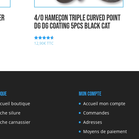
ER
4/0 Hameçon Triple Curved Point
DG DG coating 5pcs BLACK CAT
12,90
€
TTC
Note
4.67
sur 5
ique
Mon compte
cueil boutique
Accueil mon compte
che silure
Commandes
che carnassier
Adresses
Moyens de paiement