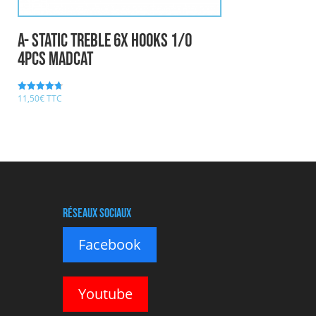
A- STATIC TREBLE 6X HOOKS 1/0
4pcs MADCAT
11,50
€
TTC
Note
4.70
sur 5
Réseaux sociaux
Facebook
Youtube