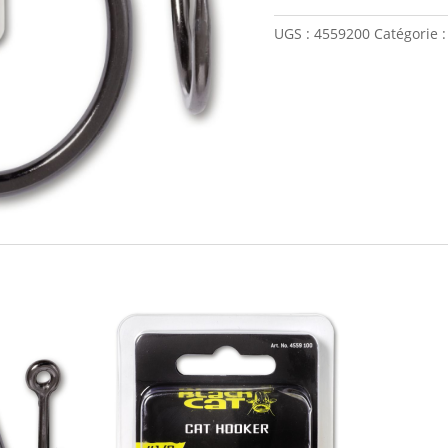
2/0
UGS :
4559200
Catégorie 
Cat
Hooker
DG
DG
BLACK
CAT