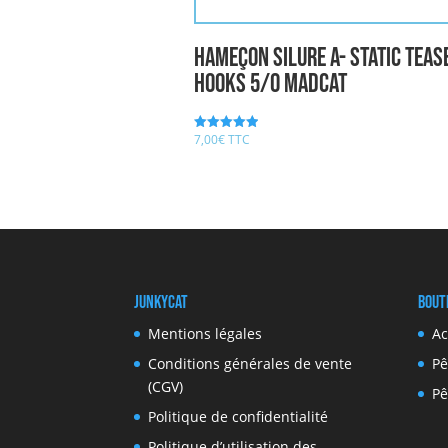
Hameçon Silure A- STATIC TEAS
HOOKS 5/0 MADCAT
7,00
€
TTC
Note
5.00
sur 5
JunkyCat
Bout
Mentions légales
Ac
Conditions générales de vente
Pê
(CGV)
Pê
Politique de confidentialité
Politique d’utilisation des