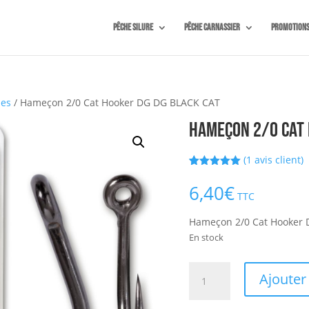
Pêche silure
Pêche carnassier
Promotion
pes
/ Hameçon 2/0 Cat Hooker DG DG BLACK CAT
Hameçon 2/0 Cat 
(
1
avis client)
Noté
1
5.00
sur 5
6,40
€
basé sur
TTC
notation
client
Hameçon 2/0 Cat Hooker
En stock
quantité
Ajouter
de
Hameçon