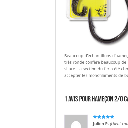
Beaucoup d’échantillons d’hameçon
très ronde confère beaucoup de 
silure. La section du fer a été c
accepter les monofilaments de b
1 avis pour
Hameçon 2/0 Ca
Note
5
sur
Julien P.
(client co
5