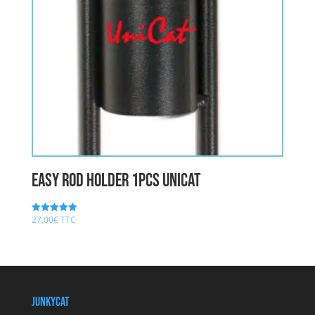
easy rod holder 1pcs UNICAT
27,00
€
TTC
Note
5.00
sur 5
JunkyCat