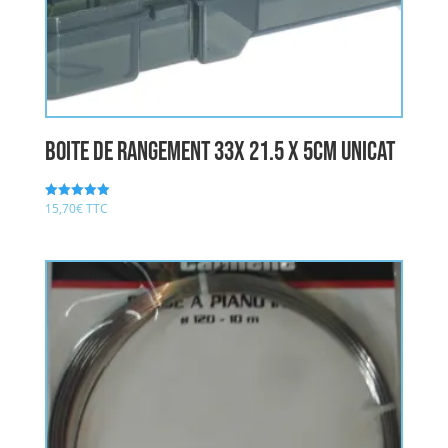
boite de rangement 33x 21.5 x 5cm UNICAT
15,70
€
TTC
Note
5.00
sur 5