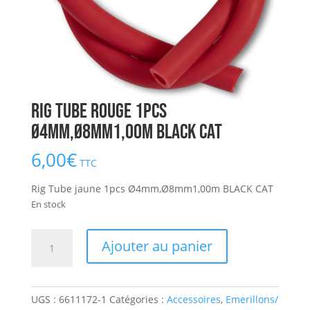
Rig Tube rouge 1pcs
Ø4mm,Ø8mm1,00m BLACK CAT
6,00
€
TTC
Rig Tube jaune 1pcs Ø4mm,Ø8mm1,00m BLACK CAT
En stock
quantité
Ajouter au panier
de
Rig
Tube
UGS :
6611172-1
Catégories :
Accessoires
,
Emerillons/
rouge