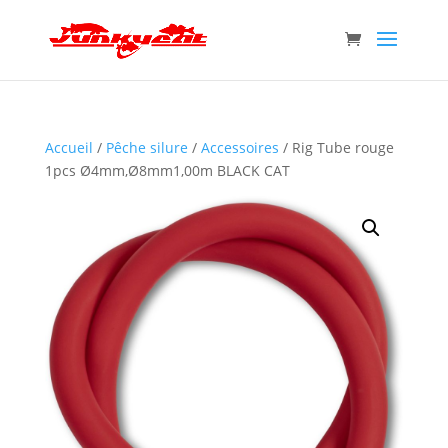
Accueil
/
Pêche silure
/
Accessoires
/ Rig Tube rouge
1pcs Ø4mm,Ø8mm1,00m BLACK CAT