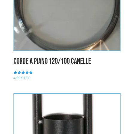
CORDE A PIANO 120/100 CANELLE
4,90
€
TTC
Note
5.00
sur 5