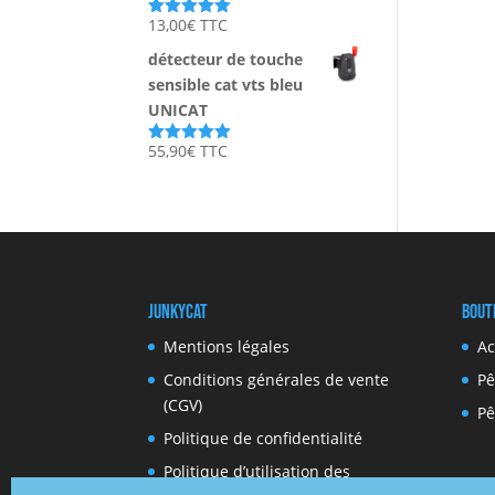
13,00
€
TTC
Note
5.00
sur 5
détecteur de touche
sensible cat vts bleu
UNICAT
55,90
€
TTC
Note
5.00
sur 5
JunkyCat
Bout
Mentions légales
Ac
Conditions générales de vente
Pê
(CGV)
Pê
Politique de confidentialité
Politique d’utilisation des