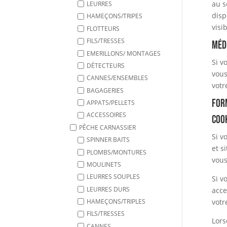
au s
LEURRES
disp
HAMEÇONS/TRIPES
visi
FLOTTEURS
FILS/TRESSES
Méd
EMERILLONS/ MONTAGES
Si v
DÉTECTEURS
vous
CANNES/ENSEMBLES
votr
BAGAGERIES
For
APPATS/PELLETS
ACCESSOIRES
Coo
PÊCHE CARNASSIER
Si v
SPINNER BAITS
et s
PLOMBS/MONTURES
vous
MOULINETS
LEURRES SOUPLES
Si v
LEURRES DURS
acce
votr
HAMEÇONS/TRIPLES
FILS/TRESSES
Lors
CANNES