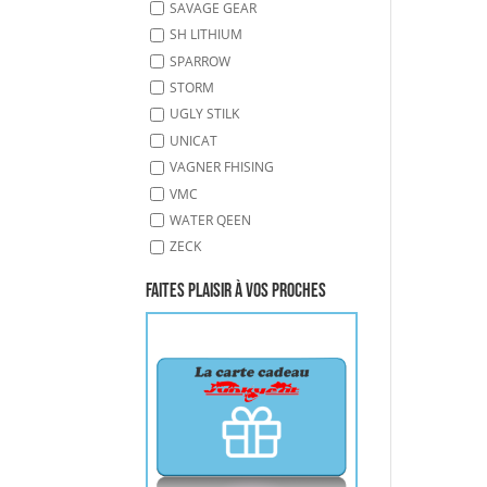
SAVAGE GEAR
SH LITHIUM
SPARROW
STORM
UGLY STILK
UNICAT
VAGNER FHISING
VMC
WATER QEEN
ZECK
Faites plaisir à vos proches