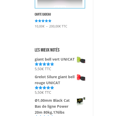
Carte Cadeau
Plage
Note
10,00
€
–
200,00
€
TTC
5.00
de
sur 5
prix :
10,00€
Les mieux notés
à
200,00€
giant bell vert UNICAT
5,50
€
TTC
Note
5.00
sur 5
Grelot Silure giant bell
rouge UNICAT
5,50
€
TTC
Note
5.00
sur 5
Ø1,00mm Black Cat
Bas de ligne Power
20m 80kg,176lbs