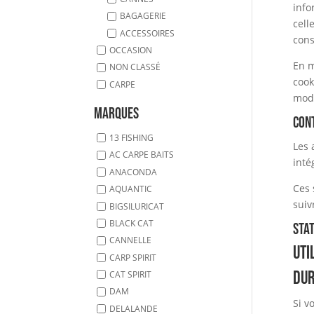
info
BAGAGERIE
cell
ACCESSOIRES
cons
OCCASION
En m
NON CLASSÉ
cook
CARPE
modi
Marques
Con
13 FISHING
Les 
AC CARPE BAITS
inté
ANACONDA
Ces 
AQUANTIC
suiv
BIGSILURICAT
BLACK CAT
Stat
CANNELLE
Uti
CARP SPIRIT
Dur
CAT SPIRIT
DAM
Si v
DELALANDE