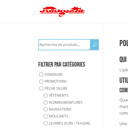
Pol
Recherche
U
pour :
Qui
Filtrer par catégories
L’ad
SONDEURS
Uti
PROMOTIONS
PÊCHE SILURE
Com
VÊTEMENTS
Quan
PLOMBS/MONTURES
mais
NAVIGATIONS
comm
MOULINETS
Une 
LEURRES DURS / TEASERS