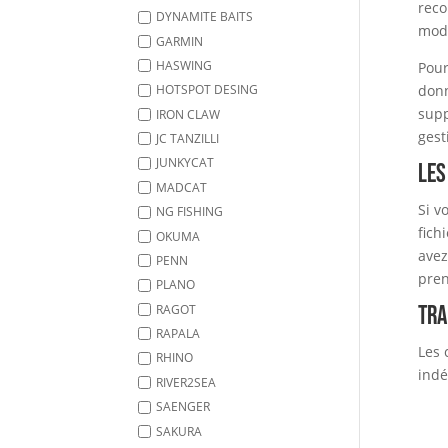
reco
DYNAMITE BAITS
modé
GARMIN
Pour
HASWING
donn
HOTSPOT DESING
supp
IRON CLAW
gest
JC TANZILLI
JUNKYCAT
Les
MADCAT
Si v
NG FISHING
fich
OKUMA
avez
PENN
pren
PLANO
Tra
RAGOT
RAPALA
Les 
RHINO
indé
RIVER2SEA
SAENGER
SAKURA