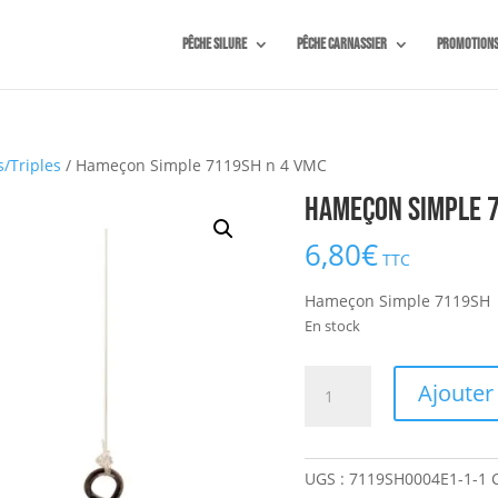
Pêche silure
Pêche carnassier
Promotion
/Triples
/ Hameçon Simple 7119SH n 4 VMC
Hameçon Simple 7
6,80
€
TTC
Hameçon Simple 7119SH
En stock
quantité
Ajouter
de
Hameçon
Simple
UGS :
7119SH0004E1-1-1
7119SH