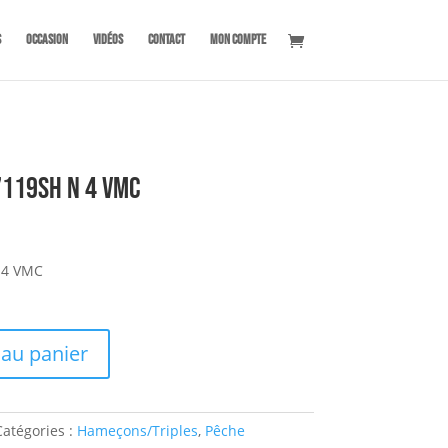
s
OCCASION
Vidéos
Contact
Mon compte
119SH n 4 VMC
 4 VMC
 au panier
Catégories :
Hameçons/Triples
,
Pêche