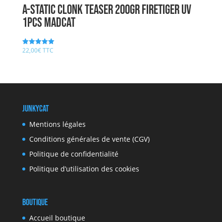
A-STATIC CLONK TEASER 200gr FIRETIGER UV
1pcs MADCAT
22,00
€
TTC
Note
5.00
sur 5
JunkyCat
Mentions légales
Conditions générales de vente (CGV)
Politique de confidentialité
Politique d’utilisation des cookies
Boutique
Accueil boutique