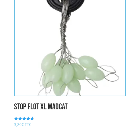
Stop Flot XL MADCAT
3,20
€
TTC
Note
4.75
sur 5