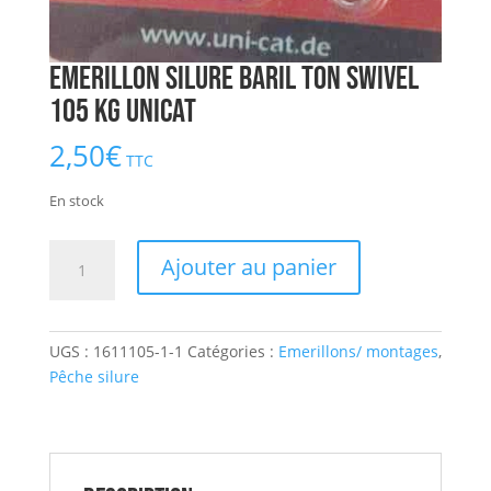
Emerillon Silure Baril Ton Swivel
105 kg UNICAT
2,50
€
TTC
En stock
quantité
Ajouter au panier
de
Emerillon
Silure
UGS :
1611105-1-1
Catégories :
Emerillons/ montages
,
Baril
Pêche silure
Ton
Swivel
105
kg
UNICAT