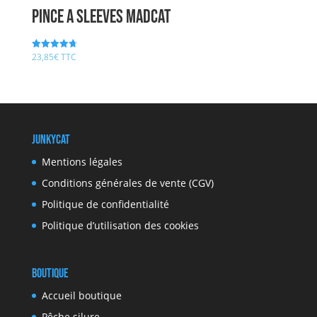
Pince A SLEEVES MADCAT
23,85
€
TTC
Note
4.75
sur 5
JunkyCat
Mentions légales
Conditions générales de vente (CGV)
Politique de confidentialité
Politique d’utilisation des cookies
Boutique
Accueil boutique
Pêche silure