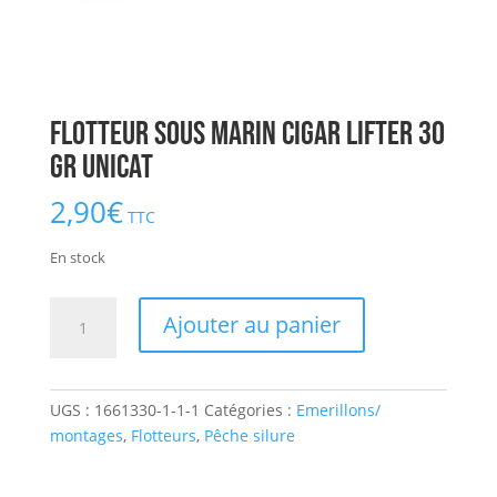
Flotteur Sous Marin Cigar Lifter 30
gr UNICAT
2,90
€
TTC
En stock
quantité
Ajouter au panier
de
Flotteur
Sous
UGS :
1661330-1-1-1
Catégories :
Emerillons/
Marin
montages
,
Flotteurs
,
Pêche silure
Cigar
Lifter
30