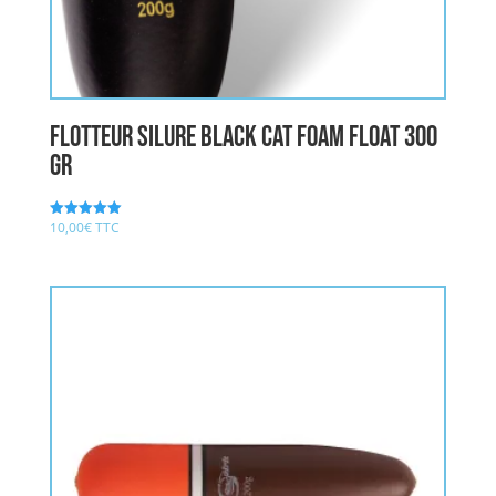
Flotteur Silure BLACK CAT FOAM FLOAT 300
gr
10,00
€
TTC
Note
5.00
sur 5