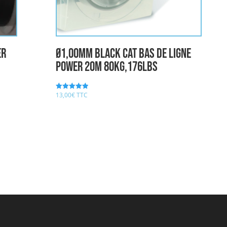
ER
Ø1,00mm Black Cat Bas de ligne
Power 20m 80kg,176lbs
13,00
€
TTC
Note
5.00
sur 5