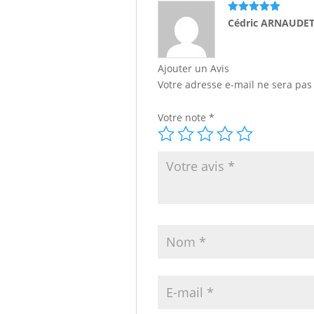
Note
5
sur
Cédric ARNAUDE
5
Ajouter un Avis
Votre adresse e-mail ne sera pas
Votre note
*