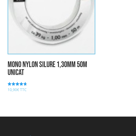
mono nylon Silure 1,30mm 50m
UNICAT
10,90
€
TTC
Note
4.67
sur 5