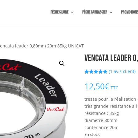
Pêche silure
Pêche carnassier
Promotion
vencata leader 0,80mm 20m 85kg UNICAT
vencata leader 0
(
1
avis client)
Noté
1
5.00
sur 5
12,50
€
basé sur
TTC
notation
client
tresse pour la réalisation
très grande résistance a l
résistance : 85kg
diamètre 80mm
contenance 20m
En stock