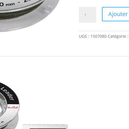
quantité
Ajouter
de
vencata
leader
UGS :
1507080
Catégorie 
0,80mm
20m
85kg
UNICAT