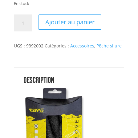
En stock
quantité
Ajouter au panier
de
Gant
Silure
UGS :
9392002
Catégories :
Accessoires
,
Pêche silure
Landing
Glove
TL
BLACK
CAT
Description