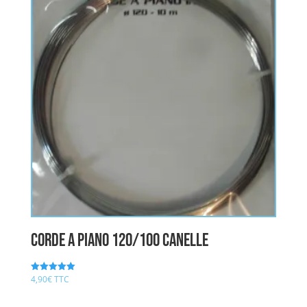
CORDE A PIANO 120/100 CANELLE
4,90
€
TTC
Note
5.00
sur 5