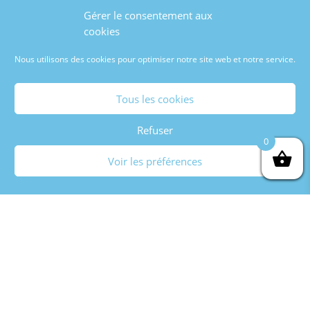
Mon compte
Gérer le consentement aux
Accueil mon compte
cookies
Commandes
Nous utilisons des cookies pour optimiser notre site web et notre service.
Adresses
Moyens de paiement
Tous les cookies
Détails du compte
Refuser
0
Réseaux sociaux
Voir les préférences
Facebook
Youtube
Copyright © 2021
JunkyCat
| Site créé par
deerWeb