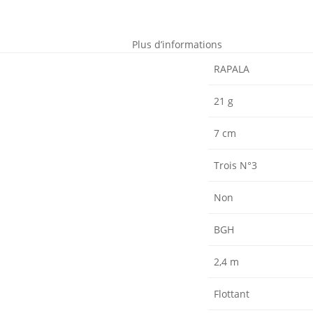
Plus d’informations
RAPALA
21 g
7 cm
Trois N°3
Non
BGH
2,4 m
Flottant