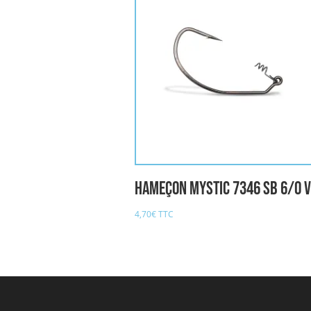
Hameçon MYSTIC 7346 SB 6/0 
4,70
€
TTC