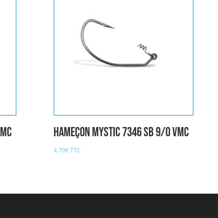
VMC
Hameçon MYSTIC 7346 SB 9/0 VMC
4,70
€
TTC