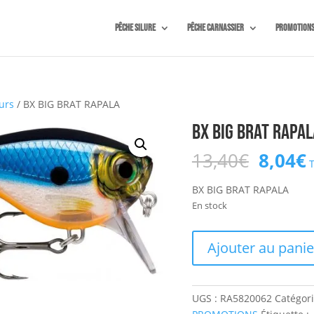
Pêche silure
Pêche carnassier
Promotion
urs
/ BX BIG BRAT RAPALA
BX BIG BRAT RAPAL
Le
13,40
€
8,04
€
prix
p
initial
BX BIG BRAT RAPALA
était :
e
En stock
13,40€
quantité
Ajouter au panie
de
BX
BIG
UGS :
RA5820062
Catégori
BRAT