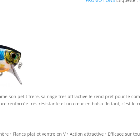
PROMOTIONS
Étiquette :
RAPALA
e son petit frère, sa nage très attractive le rend prêt pour le comb
e renforcée très résistante et un cœur en balsa flottant, c’est le c
e • Flancs plat et ventre en V • Action attractive • Efficace sur to