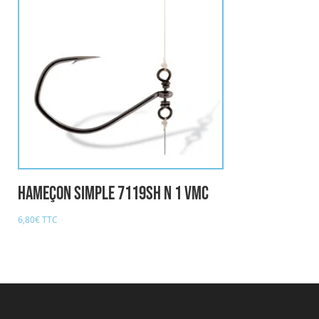
Hameçon Simple 7119SH n 1 VMC
6,80
€
TTC