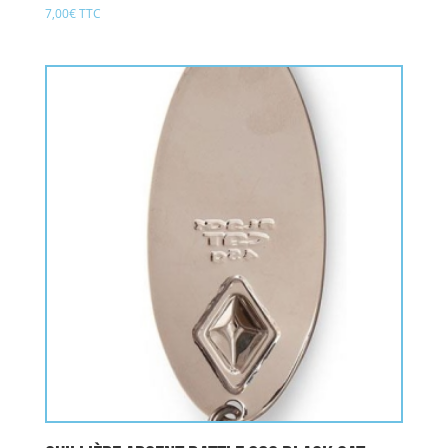
7,00
€
TTC