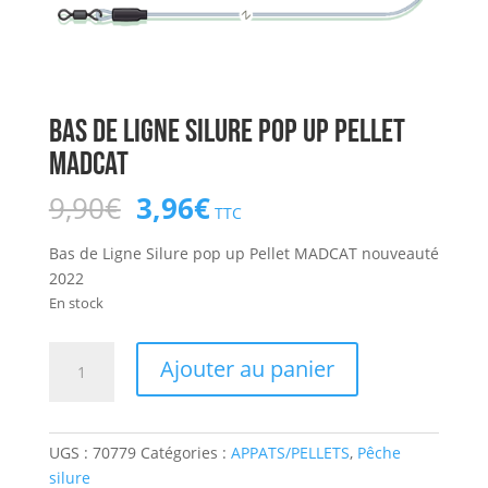
Bas de Ligne Silure pop up Pellet
MADCAT
Le
Le
9,90
€
3,96
€
TTC
prix
prix
initial
actuel
Bas de Ligne Silure pop up Pellet MADCAT nouveauté
était :
est :
2022
9,90€.
3,96€.
En stock
quantité
Ajouter au panier
de
Bas
de
UGS :
70779
Catégories :
APPATS/PELLETS
,
Pêche
Ligne
silure
Silure