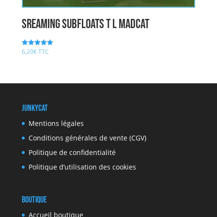
Sreaming Subfloats T L MADCAT
6,20
€
TTC
Note
5.00
sur 5
JunkyCat
Mentions légales
Conditions générales de vente (CGV)
Politique de confidentialité
Politique d’utilisation des cookies
Boutique
Accueil boutique