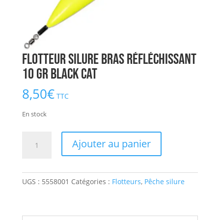
Flotteur Silure Bras Réfléchissant
10 gr BLACK CAT
8,50
€
TTC
En stock
quantité
Ajouter au panier
de
Flotteur
Silure
UGS :
5558001
Catégories :
Flotteurs
,
Pêche silure
Bras
Réfléchissant
10
gr