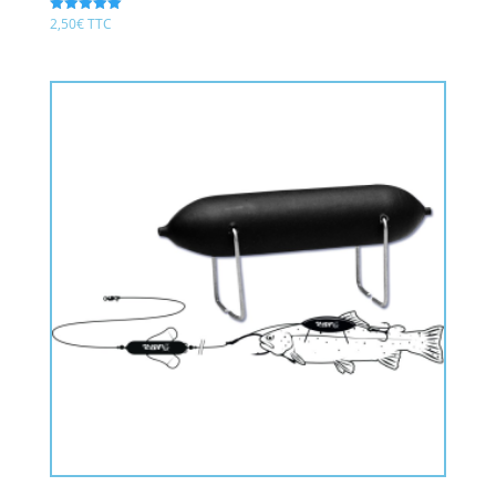
2,50
€
TTC
Note
5.00
sur 5