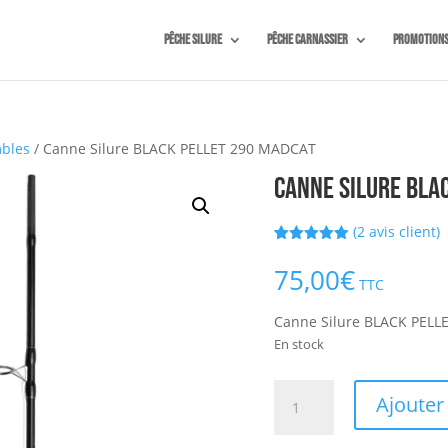
Pêche silure
Pêche carnassier
Promotion
bles
/ Canne Silure BLACK PELLET 290 MADCAT
Canne Silure BLA
(
2
avis client)
Noté
2
5.00
sur 5
75,00
€
basé sur
TTC
notations
client
Canne Silure BLACK PEL
En stock
quantité
Ajouter
de
Canne