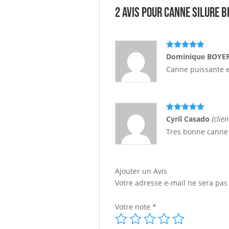
2 avis pour
Canne Silure B
Note
5
sur
Dominique BOYE
5
Canne puissante et
Note
5
sur
Cyril Casado
(clie
5
Tres bonne canne r
Ajouter un Avis
Votre adresse e-mail ne sera pas
Votre note
*