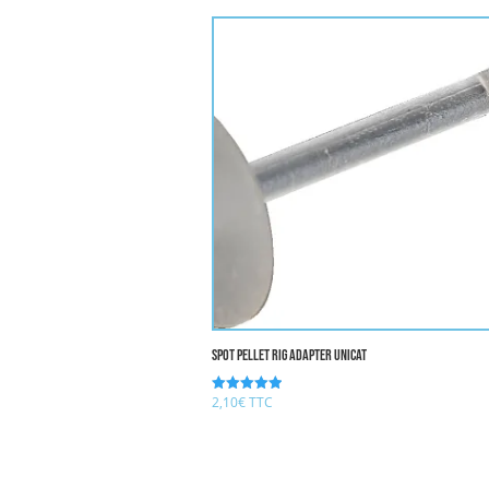
Spot pellet RIG ADAPTER UNICAT
2,10
€
TTC
Note
5.00
sur 5