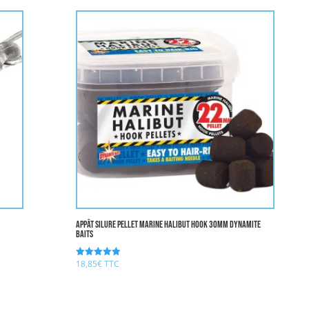
Appât Silure PELLET MARINE HALIBUT HOOK 30MM DYNAMITE
BAITS
18,85
€
TTC
Note
5.00
sur 5