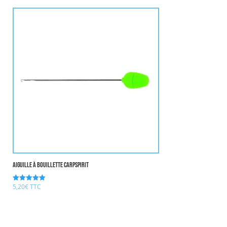
aiguille à bouillette CARPSPIRIT
5,20
€
TTC
Note
5.00
sur 5