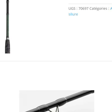
Silure
UGS :
70697
Catégories :
BLACK
silure
PELLET
290
MADCAT