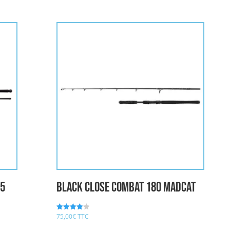
95
BLACK CLOSE COMBAT 180 MADCAT
75,00
€
TTC
Note
4.00
sur 5