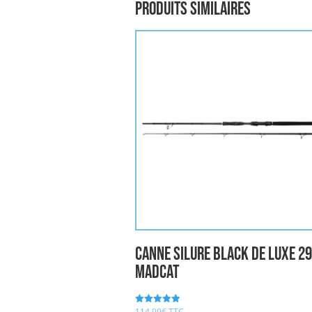
Produits similaires
Canne Silure BLACK DE LUXE 2
MADCAT
114,99
€
TTC
Note