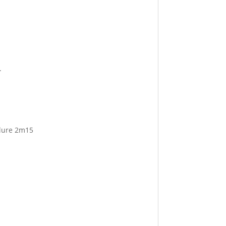
.
ilure 2m15