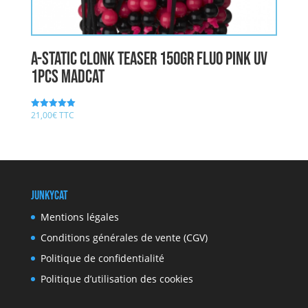
A-STATIC CLONK TEASER 150gr FLUO PINK UV
1pcs MADCAT
21,00
€
TTC
Note
5.00
sur 5
JunkyCat
Mentions légales
Conditions générales de vente (CGV)
Politique de confidentialité
Politique d’utilisation des cookies