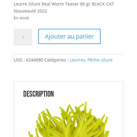
Leurre Silure Real Worm Teaser 80 gr BLACK CAT
Nouveauté 2022
En stock
quantité
Ajouter au panier
de
Leurre
Silure
UGS :
6244080
Catégories :
Leurres
,
Pêche silure
Real
Worm
Teaser
80
gr
Description
BLACK
CAT