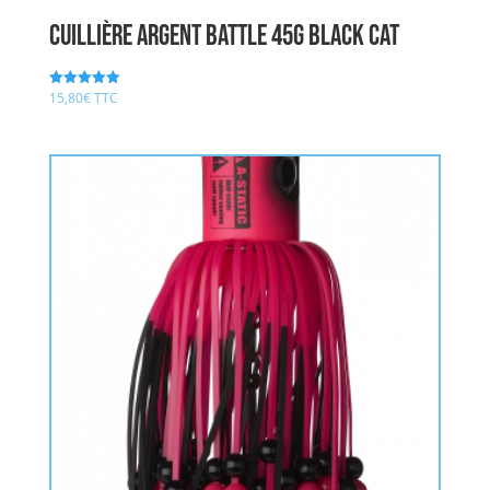
Cuillière argent Battle 45g BLACK CAT
15,80
€
TTC
Note
5.00
sur 5