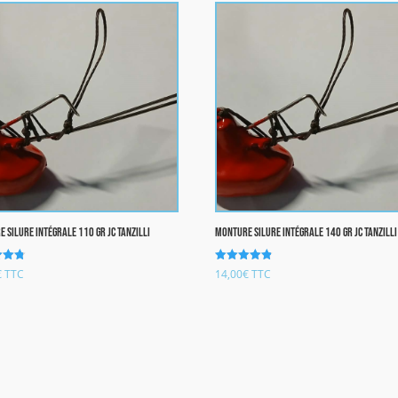
 Silure Intégrale 110 gr JC TANZILLI
Monture Silure Intégrale 140 gr JC TANZILLI
Note
€
TTC
14,00
€
TTC
4.86
sur 5