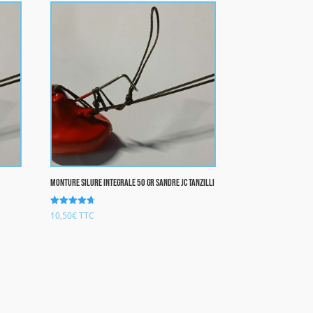
Monture Silure integrale 50 gr sandre JC TANZILLI
Note
10,50
€
TTC
4.67
sur 5