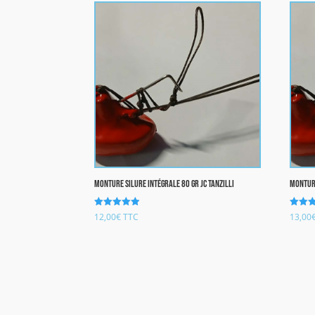
Monture Silure Intégrale 80 gr JC TANZILLI
Monture
Note
Note
12,00
€
TTC
13,00
4.92
4.76
sur 5
sur 5