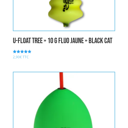
U-Float Tree » 10 g fluo jaune » BLACK CAT
2,90
€
TTC
Note
5.00
sur 5