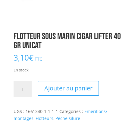
Flotteur Sous Marin Cigar Lifter 40
gr UNICAT
3,10
€
TTC
En stock
quantité
Ajouter au panier
de
Flotteur
Sous
UGS :
1661340-1-1-1-1
Catégories :
Emerillons/
Marin
montages
,
Flotteurs
,
Pêche silure
Cigar
Lifter
40