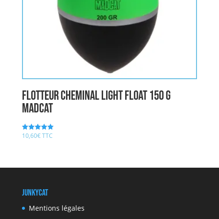
Flotteur CHEMINAL LIGHT FLOAT 150 g
MADCAT
10,60
€
TTC
Note
5.00
sur 5
JunkyCat
Mentions légales