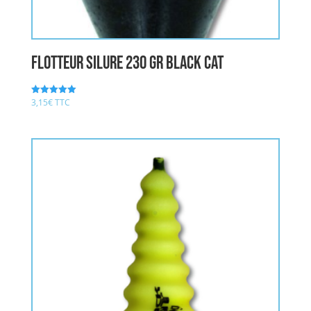
Flotteur Silure 230 gr BLACK CAT
3,15
€
TTC
Note
5.00
sur 5