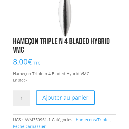
Hameçon Triple n 4 Bladed Hybrid
VMC
8,00
€
TTC
Hameçon Triple n 4 Bladed Hybrid VMC
En stock
quantité
Ajouter au panier
de
Hameçon
Triple
UGS :
AVM350961-1
Catégories :
Hameçons/Triples
,
n
Pêche carnassier
4