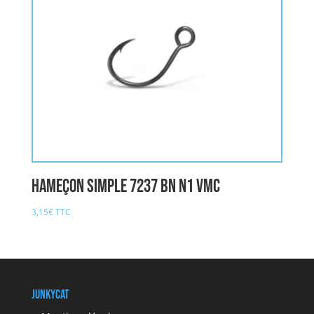
Hameçon Simple 7237 BN n1 VMC
3,15
€
TTC
JunkyCat