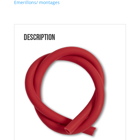
Emerillons/ montages
1pcs
Ø3mm,Ø6mm
BLACK
CAT
Description