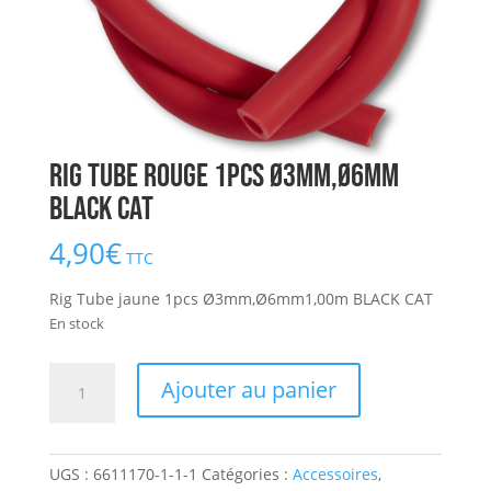
Rig Tube rouge 1pcs Ø3mm,Ø6mm
BLACK CAT
4,90
€
TTC
Rig Tube jaune 1pcs Ø3mm,Ø6mm1,00m BLACK CAT
En stock
quantité
Ajouter au panier
de
Rig
Tube
UGS :
6611170-1-1-1
Catégories :
Accessoires
,
rouge