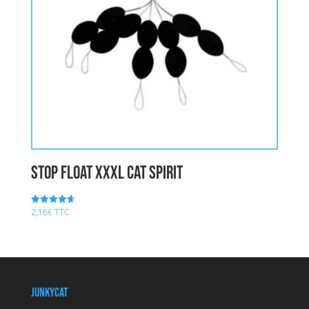
STOP FLOAT XXXL CAT SPIRIT
2,16
€
TTC
Note
4.67
sur 5
JunkyCat