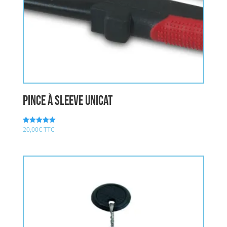
pince à sleeve UNICAT
20,00
€
TTC
Note
5.00
sur 5