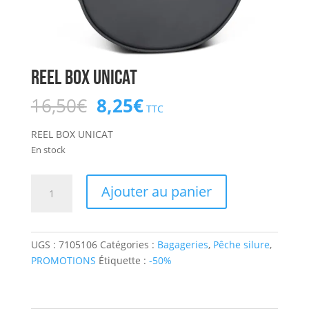
REEL BOX UNICAT
Le
Le
16,50
€
8,25
€
TTC
prix
prix
initial
actuel
REEL BOX UNICAT
était :
est :
En stock
16,50€.
8,25€.
quantité
Ajouter au panier
de
REEL
BOX
UGS :
7105106
Catégories :
Bagageries
,
Pêche silure
,
UNICAT
PROMOTIONS
Étiquette :
-50%