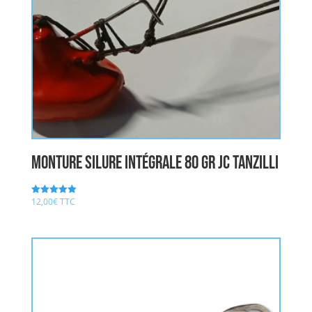
Monture Silure Intégrale 80 gr JC TANZILLI
12,00
€
TTC
Note
4.92
sur 5