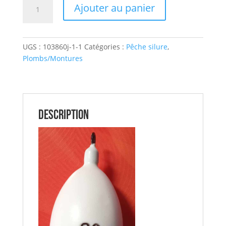
quantité
Ajouter au panier
de
Plomb
Silure
UGS :
103860j-1-1
Catégories :
Pêche silure
,
Oeuf
Plombs/Montures
80
gr
DELALANDE
Description