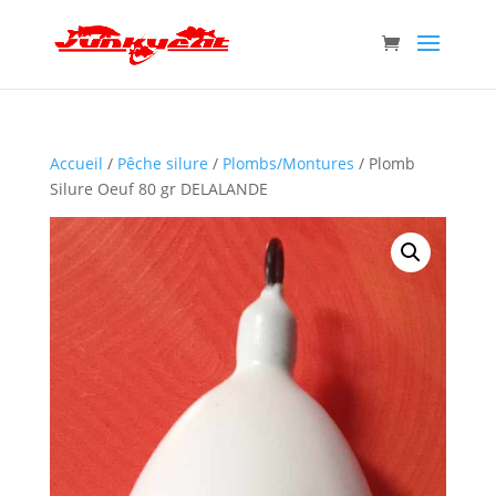
Accueil
/
Pêche silure
/
Plombs/Montures
/ Plomb
Silure Oeuf 80 gr DELALANDE