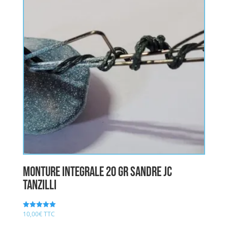
Monture integrale 20 gr sandre JC
TANZILLI
10,00
€
TTC
Note
5.00
sur 5