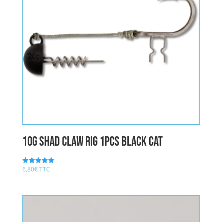
10g Shad Claw Rig 1pcs BLACK CAT
6,80
€
TTC
Note
5.00
sur 5