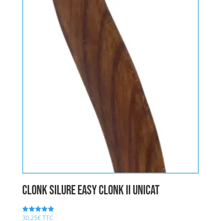
CLONK Silure Easy clonk II UNICAT
30,25
€
TTC
Note