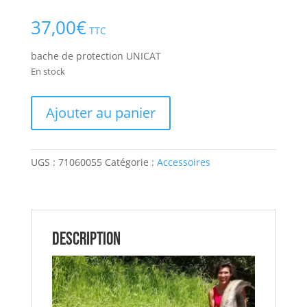
Noté
2
5.00
sur 5
37,00
€
basé sur
TTC
notations
client
bache de protection UNICAT
En stock
quantité
Ajouter au panier
de
bache
de
UGS :
71060055
Catégorie :
Accessoires
protection
UNICAT
Description