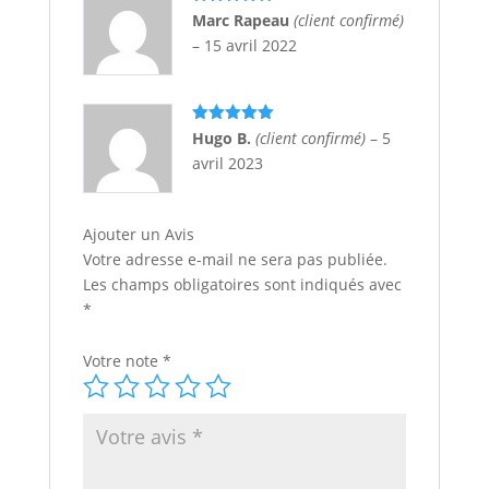
Note
5
sur
Marc Rapeau
(client confirmé)
5
–
15 avril 2022
Note
5
sur
Hugo B.
(client confirmé)
–
5
5
avril 2023
Ajouter un Avis
Votre adresse e-mail ne sera pas publiée.
Les champs obligatoires sont indiqués avec
*
Votre note
*