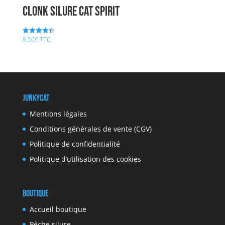
CLONK Silure CAT SPIRIT
8,50
€
TTC
Note
4.44
sur 5
JunkyCat
Mentions légales
Conditions générales de vente (CGV)
Politique de confidentialité
Politique d’utilisation des cookies
Boutique
Accueil boutique
Pêche silure