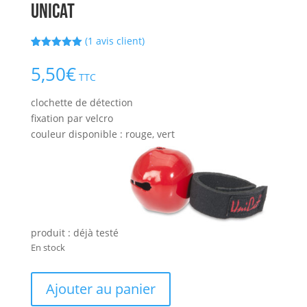
UNICAT
(
1
avis client)
Noté
1
5.00
sur 5
5,50
€
basé sur
TTC
notation
client
clochette de détection
fixation par velcro
couleur disponible : rouge, vert
produit : déjà testé
En stock
quantité
Ajouter au panier
de