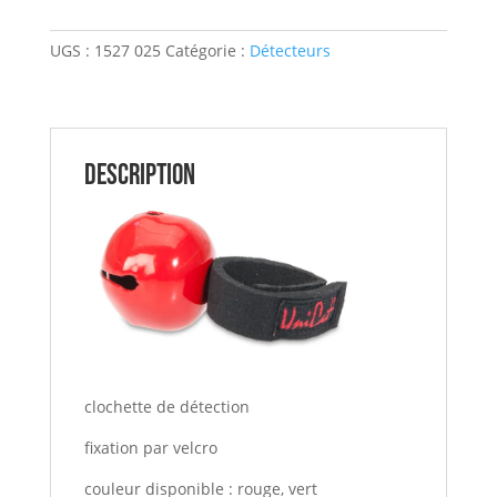
Grelot
Silure
UGS :
1527 025
Catégorie :
Détecteurs
giant
bell
rouge
UNICAT
Description
clochette de détection
fixation par velcro
couleur disponible : rouge, vert