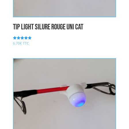
Tip Light Silure rouge UNI CAT
6,70
€
TTC
Note
5.00
sur 5