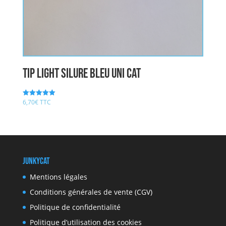
Tip Light Silure Bleu UNI CAT
6,70
€
TTC
Note
5.00
sur 5
JunkyCat
Mentions légales
Conditions générales de vente (CGV)
Politique de confidentialité
Politique d’utilisation des cookies