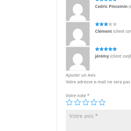
Note
5
sur
Cedric Pincemin
(
5
Note
3
Clément
(client co
sur 5
Note
5
sur
jérémy
(client conf
5
Ajouter un Avis
Votre adresse e-mail ne sera pas
Votre note
*