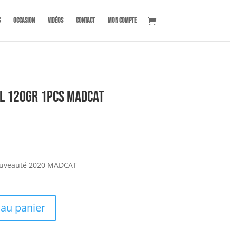
s
OCCASION
Vidéos
Contact
Mon compte
ll 120gr 1pcs MADCAT
 nouveauté 2020 MADCAT
 au panier