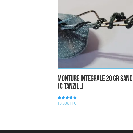
Monture integrale 20 gr sand
JC TANZILLI
10,00
€
TTC
Note
5.00
sur 5