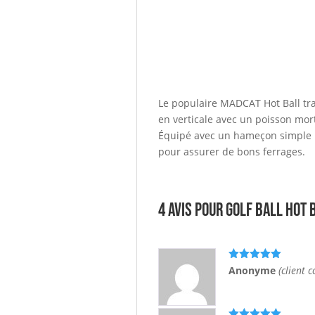
Le populaire MADCAT Hot Ball tra
en verticale avec un poisson mort
Équipé avec un hameçon simple u
pour assurer de bons ferrages.
4 avis pour
golf ball hot 
Note
5
sur
Anonyme
(client 
5