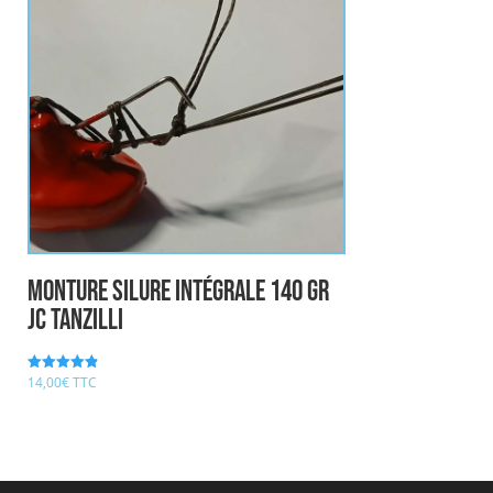
Monture Silure Intégrale 140 gr
JC TANZILLI
14,00
€
TTC
Note
4.86
sur 5