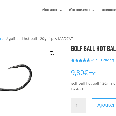
Pêche silure
Pêche carnassier
Promotion
res
/ golf ball hot ball 120gr 1pcs MADCAT
golf ball hot ba
(
4
avis client)
Noté
4
4.50
sur 5
9,80
€
basé sur
TTC
notations
client
golf ball hot ball 120gr
En stock
quantité
Ajouter
de
golf