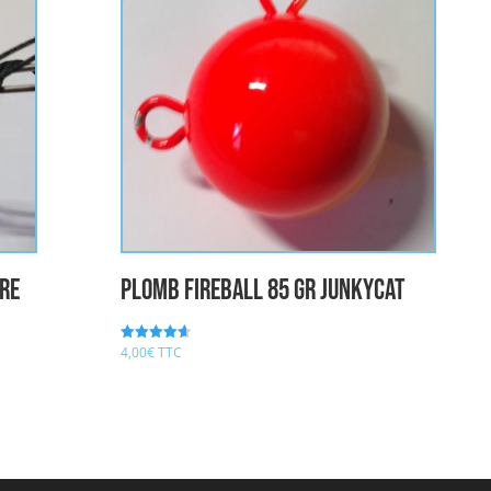
re
plomb fireball 85 gr JUNKYCAT
4,00
€
TTC
Note
4.67
sur 5