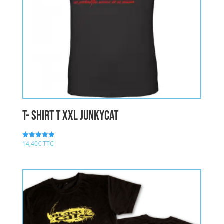
T- shirt T XXL JUNKYCAT
14,40
€
TTC
Note
5.00
sur 5