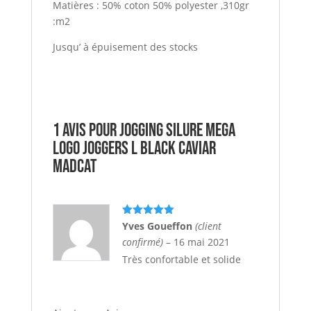
Matières : 50% coton 50% polyester ,310gr
:m2
Jusqu’ à épuisement des stocks
1 avis pour
Jogging Silure MEGA
LOGO JOGGERS L BLACK CAVIAR
MADCAT
Note
5
sur
Yves Goueffon
(client
5
confirmé)
–
16 mai 2021
Très confortable et solide