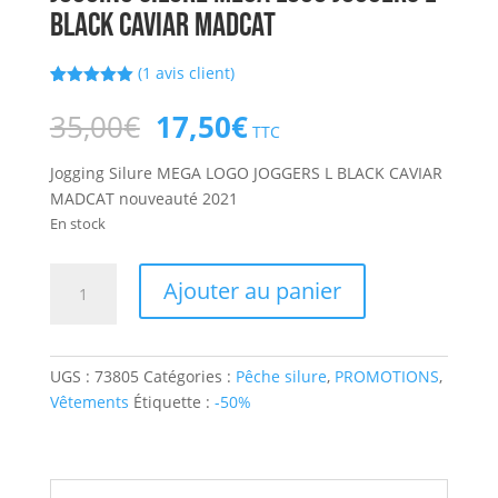
BLACK CAVIAR MADCAT
(
1
avis client)
Noté
1
5.00
sur 5
Le
Le
35,00
€
17,50
€
basé sur
TTC
prix
prix
notation
client
initial
actuel
Jogging Silure MEGA LOGO JOGGERS L BLACK CAVIAR
était :
est :
MADCAT nouveauté 2021
35,00€.
17,50€.
En stock
quantité
Ajouter au panier
de
Jogging
Silure
UGS :
73805
Catégories :
Pêche silure
,
PROMOTIONS
,
MEGA
Vêtements
Étiquette :
-50%
LOGO
JOGGERS
L
BLACK