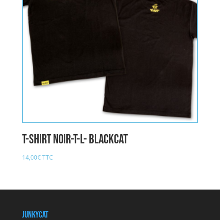
T-Shirt noir-T-L- BLACKCAT
14,00
€
TTC
JunkyCat