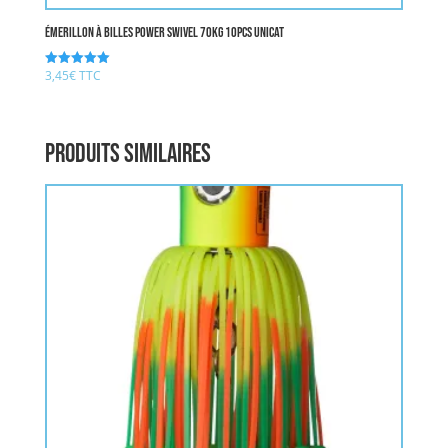
émerillon à billes POWER SWIVEL 70kg 10pcs UNICAT
3,45
€
TTC
Note
5.00
sur 5
Produits similaires