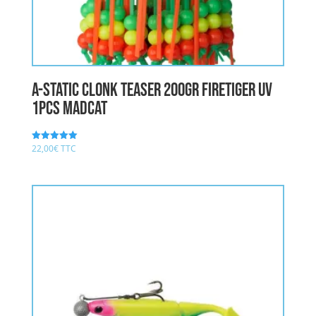
A-STATIC CLONK TEASER 200gr FIRETIGER UV
1pcs MADCAT
22,00
€
TTC
Note
5.00
sur 5