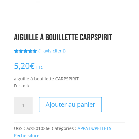
aiguille à bouillette CARPSPIRIT
(
1
avis client)
Noté
1
5.00
sur 5
5,20
€
basé sur
TTC
notation
client
aiguille à bouillette CARPSPIRIT
En stock
quantité
Ajouter au panier
de
aiguille
à
UGS :
acs5010266
Catégories :
APPATS/PELLETS
,
bouillette
Pêche silure
CARPSPIRIT