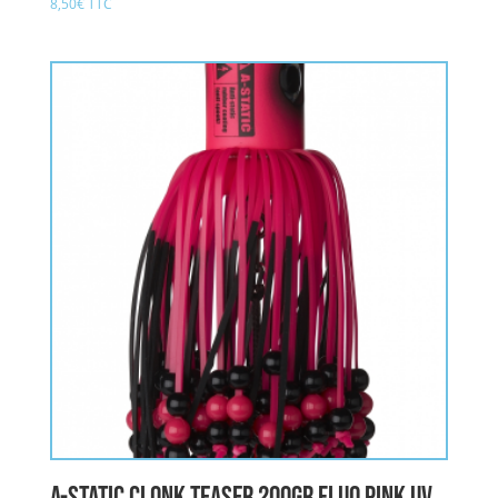
8,50
€
TTC