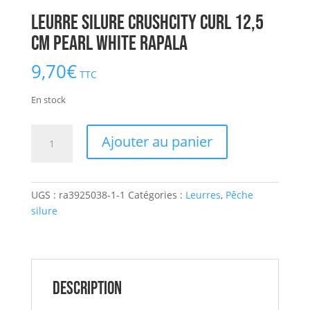
Leurre Silure CrushCity Curl 12,5
cm Pearl White RAPALA
9,70
€
TTC
En stock
quantité
Ajouter au panier
de
Leurre
Silure
UGS :
ra3925038-1-1
Catégories :
Leurres
,
Pêche
CrushCity
silure
Curl
12,5
cm
Pearl
White
Description
RAPALA