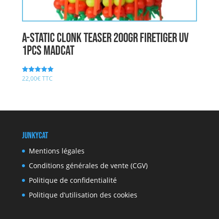
A-STATIC CLONK TEASER 200gr FIRETIGER UV
1pcs MADCAT
22,00
€
TTC
Note
5.00
sur 5
JunkyCat
Mentions légales
Conditions générales de vente (CGV)
Politique de confidentialité
Politique d’utilisation des cookies