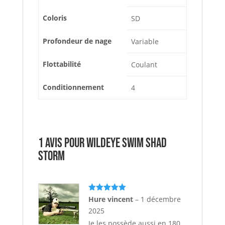
Coloris
SD
Profondeur de nage
Variable
Flottabilité
Coulant
Conditionnement
4
1 avis pour
WILDEYE SWIM SHAD
STORM
Note
5
sur
Hure vincent
–
1 décembre
5
2025
Je les possède aussi en 180