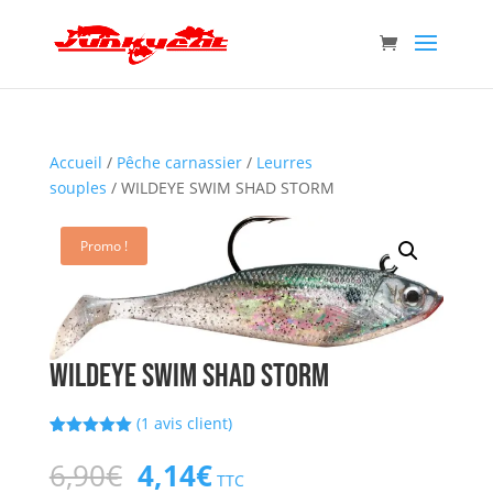
Accueil
/
Pêche carnassier
/
Leurres
souples
/ WILDEYE SWIM SHAD STORM
Promo !
WILDEYE SWIM SHAD STORM
(
1
avis client)
Noté
1
5.00
sur 5
Le
Le
6,90
€
4,14
€
basé sur
TTC
notation