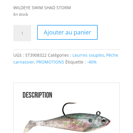
prix
prix
client
initial
actuel
WILDEYE SWIM SHAD STORM
était :
est :
En stock
6,90€.
4,14€.
quantité
Ajouter au panier
de
WILDEYE
SWIM
UGS :
ST3908322
Catégories :
Leurres souples
,
Pêche
SHAD
carnassier
,
PROMOTIONS
Étiquette :
-40%
STORM
Description