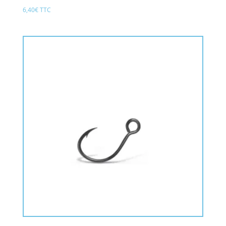
6,40
€
TTC