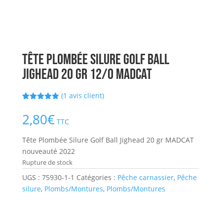
Tête Plombée Silure Golf Ball
Jighead 20 gr 12/0 MADCAT
(
1
avis client)
Noté
1
5.00
sur 5
2,80
€
basé sur
TTC
notation
client
Tête Plombée Silure Golf Ball Jighead 20 gr MADCAT
nouveauté 2022
Rupture de stock
UGS :
75930-1-1
Catégories :
Pêche carnassier
,
Pêche
silure
,
Plombs/Montures
,
Plombs/Montures