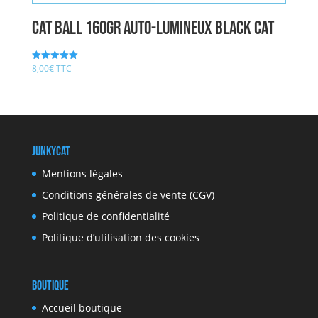
cat ball 160gr auto-lumineux BLACK CAT
8,00
€
TTC
Note
5.00
sur 5
JunkyCat
Mentions légales
Conditions générales de vente (CGV)
Politique de confidentialité
Politique d’utilisation des cookies
Boutique
Accueil boutique