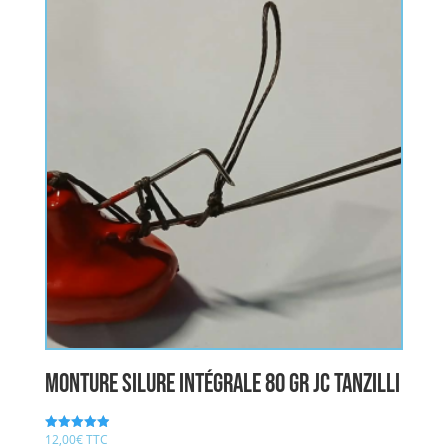
Monture Silure Intégrale 80 gr JC TANZILLI
12,00
€
TTC
Note