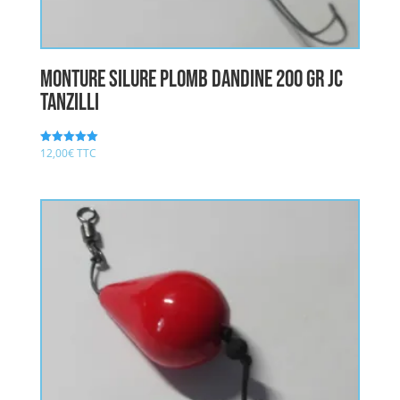
Monture Silure Plomb Dandine 200 gr JC
TANZILLI
12,00
€
TTC
Note
5.00
sur 5