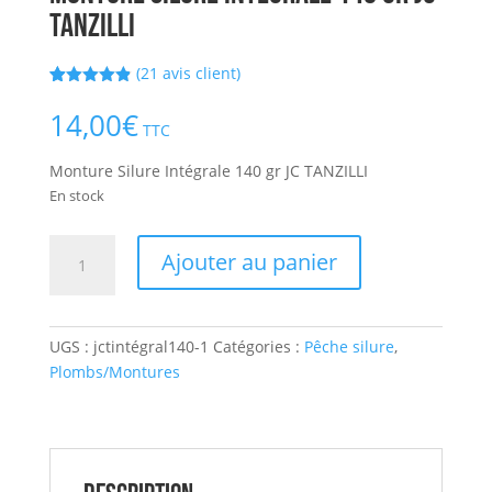
TANZILLI
(
21
avis client)
Noté
21
4.86
sur 5
14,00
€
basé sur
TTC
notations
client
Monture Silure Intégrale 140 gr JC TANZILLI
En stock
quantité
Ajouter au panier
de
Monture
Silure
UGS :
jctintégral140-1
Catégories :
Pêche silure
,
Intégrale
Plombs/Montures
140
gr
JC
TANZILLI