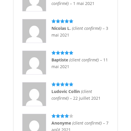
confirmé)
–
1 mai 2021
Note
5
sur
Nicolas L.
(client confirmé)
–
3
5
mai 2021
Note
5
sur
Baptiste
(client confirmé)
–
11
5
mai 2021
Note
5
sur
Ludovic Collin
(client
5
confirmé)
–
22 juillet 2021
Note
4
Anonyme
(client confirmé)
–
7
sur 5
août 2021