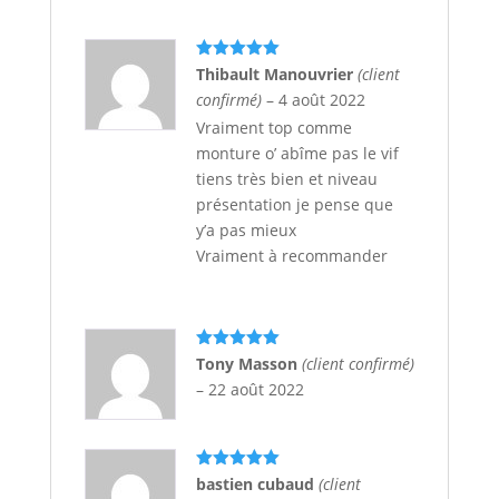
Note
5
sur
Thibault Manouvrier
(client
5
confirmé)
–
4 août 2022
Vraiment top comme
monture o’ abîme pas le vif
tiens très bien et niveau
présentation je pense que
y’a pas mieux
Vraiment à recommander
Note
5
sur
Tony Masson
(client confirmé)
5
–
22 août 2022
Note
5
sur
bastien cubaud
(client
5