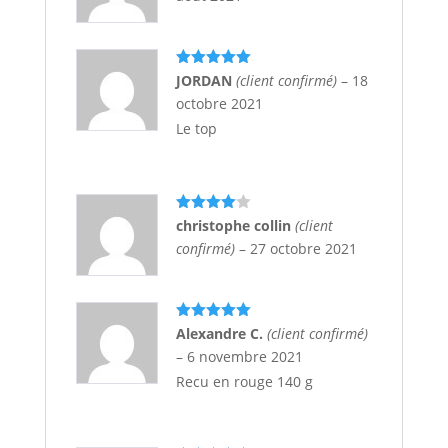
Note
5
sur
JORDAN
(client confirmé)
–
18
5
octobre 2021
Le top
Note
4
christophe collin
(client
sur 5
confirmé)
–
27 octobre 2021
Note
5
sur
Alexandre C.
(client confirmé)
5
–
6 novembre 2021
Recu en rouge 140 g