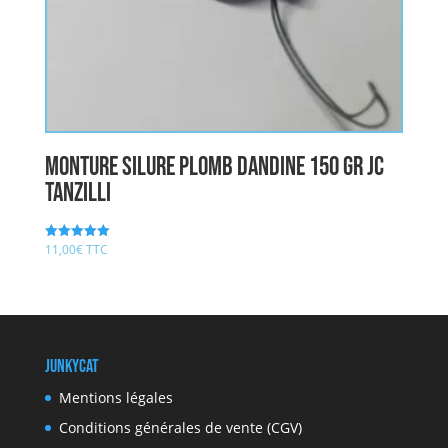
Monture Silure Plomb Dandine 150 gr JC
TANZILLI
11,00
€
TTC
Note
5.00
sur 5
JunkyCat
Mentions légales
Conditions générales de vente (CGV)