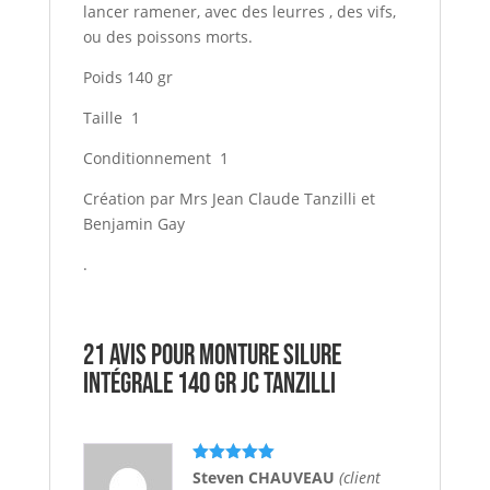
lancer ramener, avec des leurres , des vifs,
ou des poissons morts.
Poids 140 gr
Taille 1
Conditionnement 1
Création par Mrs Jean Claude Tanzilli et
Benjamin Gay
.
21 avis pour
Monture Silure
Intégrale 140 gr JC TANZILLI
Note
5
sur
Steven CHAUVEAU
(client
5