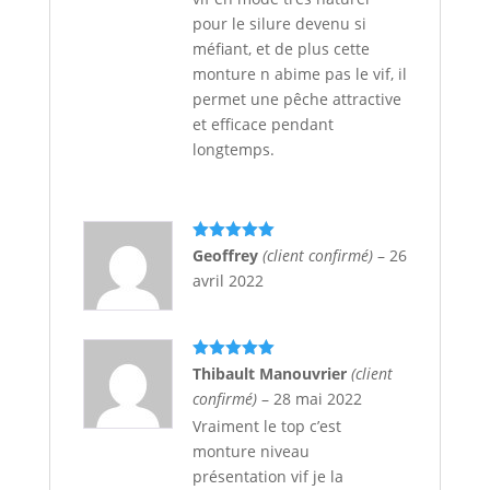
pour le silure devenu si
méfiant, et de plus cette
monture n abime pas le vif, il
permet une pêche attractive
et efficace pendant
longtemps.
Note
5
sur
Geoffrey
(client confirmé)
–
26
5
avril 2022
Note
5
sur
Thibault Manouvrier
(client
5
confirmé)
–
28 mai 2022
Vraiment le top c’est
monture niveau
présentation vif je la