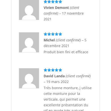
Note
5
sur
Vivien Demont
(client
5
confirmé)
–
17 novembre
2021
Note
5
sur
Michel
(client confirmé)
–
5
5
décembre 2021
Produit bien fini et efficace
Note
5
sur
David Landa
(client confirmé)
5
–
19 mars 2022
Très bonne monture, j utilise
cette monture pour la
verticale, qui permet une
excellente présentation du
vif en mode très naturel