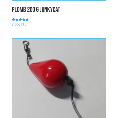
plomb 200 g junkycat
3,00
€
TTC
Note
4.67
sur 5