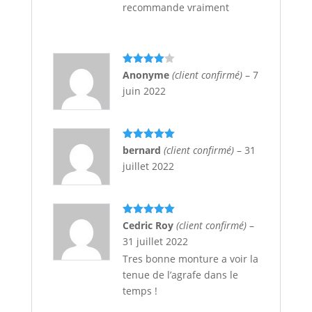
recommande vraiment
Note
4
Anonyme
(client confirmé)
–
7
sur 5
juin 2022
Note
5
sur
bernard
(client confirmé)
–
31
5
juillet 2022
Note
5
sur
Cedric Roy
(client confirmé)
–
5
31 juillet 2022
Tres bonne monture a voir la
tenue de l’agrafe dans le
temps !