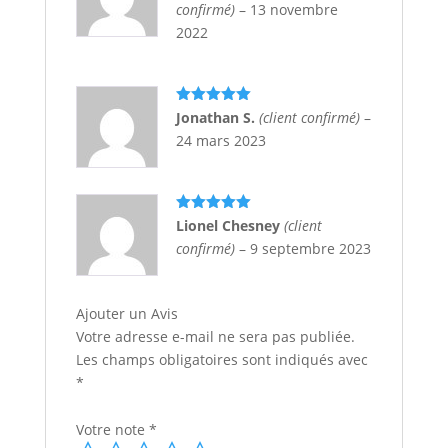
confirmé)
–
13 novembre
2022
Note
5
sur
Jonathan S.
(client confirmé)
–
5
24 mars 2023
Note
5
sur
Lionel Chesney
(client
5
confirmé)
–
9 septembre 2023
Ajouter un Avis
Votre adresse e-mail ne sera pas publiée.
Les champs obligatoires sont indiqués avec
*
Votre note
*