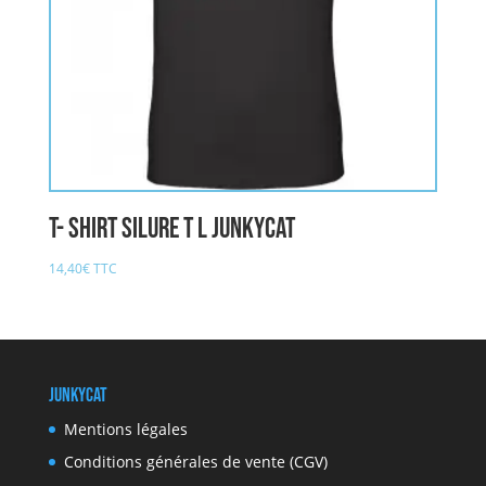
T- shirt Silure T L JUNKYCAT
14,40
€
TTC
JunkyCat
Mentions légales
Conditions générales de vente (CGV)