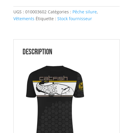
Shirt
UGS :
010003602
Catégories :
Pêche silure
,
Silure
Vêtements
Étiquette :
Stock fournisseur
Linear
Catfish
TM
Hot
Spot
Description
Desing