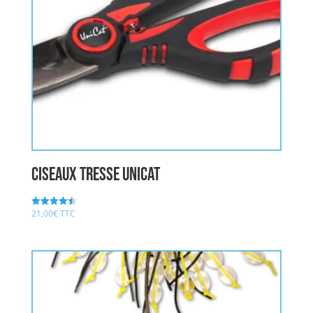
ciseaux tresse UNICAT
21,00
€
TTC
Note
4.50
sur 5