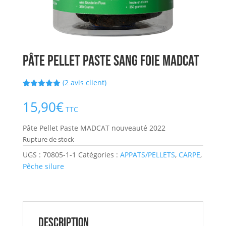
Pâte Pellet Paste sang foie MADCAT
(
2
avis client)
Noté
2
5.00
sur 5
15,90
€
basé sur
TTC
notations
client
Pâte Pellet Paste MADCAT nouveauté 2022
Rupture de stock
UGS :
70805-1-1
Catégories :
APPATS/PELLETS
,
CARPE
,
Pêche silure
Description