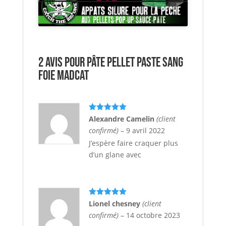
2 avis pour
Pâte Pellet Paste sang
foie MADCAT
Note
5
sur
Alexandre Camelin
(client
5
confirmé)
–
9 avril 2022
J’espère faire craquer plus
d’un glane avec
Note
5
sur
Lionel chesney
(client
5
confirmé)
–
14 octobre 2023