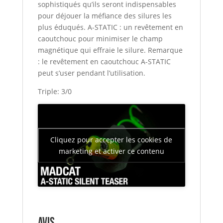
sophistiqués qu’ils seront indispensables
pour déjouer la méfiance des silures les
plus éduqués. A-STATIC : un revêtement en
caoutchouc pour minimiser le champ
magnétique qui effraie le silure. Remarque
: le revêtement en caoutchouc A-STATIC
peut s’user pendant l’utilisation.
Triple: 3/0
Cliquez pour accepter les cookies de
marketing et activer ce contenu
Avis