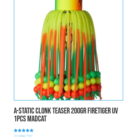
A-STATIC CLONK TEASER 200gr FIRETIGER UV
1pcs MADCAT
22,00
€
TTC
Note