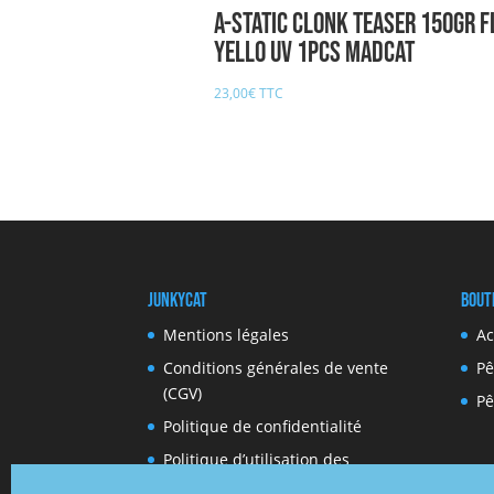
A-STATIC CLONK TEASER 150gr F
YELLO UV 1pcs MADCAT
23,00
€
TTC
JunkyCat
Bout
Mentions légales
Ac
Conditions générales de vente
Pê
(CGV)
Pê
Politique de confidentialité
Politique d’utilisation des
cookies