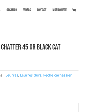
s
OCCASION
Vidéos
Contact
Mon compte
 Chatter 45 gr BLACK CAT
es :
Leurres
,
Leurres durs
,
Pêche carnassier
,