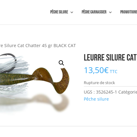
Pêche silure
Pêche carnassier
Promotion
re Silure Cat Chatter 45 gr BLACK CAT
Leurre Silure Cat
13,50
€
TTC
Rupture de stock
UGS :
3526245-1
Catégori
Pêche silure