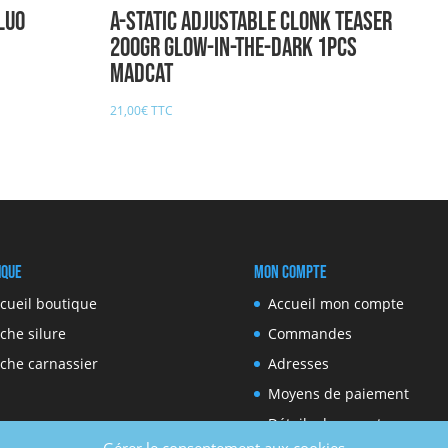
LUO
A-STATIC ADJUSTABLE CLONK TEASER
200gr GLOW-IN-THE-DARK 1pcs
MADCAT
21,00
€
TTC
ique
Mon compte
cueil boutique
Accueil mon compte
che silure
Commandes
che carnassier
Adresses
Moyens de paiement
Détails du compte