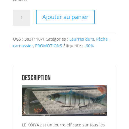
était :
est :
11,00€.
4,40€.
quantité
Ajouter au panier
de
Leurre
Carnassier
UGS :
3831110-1
Catégories :
Leurres durs
,
Pêche
KOYA
carnassier
,
PROMOTIONS
Étiquette :
-60%
114
DOIYO
Description
LE
KOIYA
est
un
leurre
efficace
sur tous les