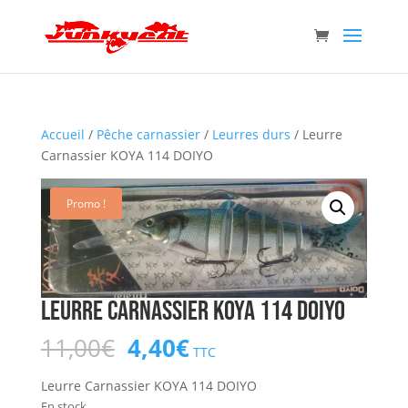
Accueil
/
Pêche carnassier
/
Leurres durs
/ Leurre
Carnassier KOYA 114 DOIYO
Promo !
Leurre Carnassier KOYA 114 DOIYO
Le
Le
11,00
€
4,40
€
TTC
prix
prix
initial
actuel
Leurre Carnassier KOYA 114 DOIYO
En stock