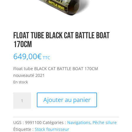
Float tube BLACK CAT BATTLE BOAT
170CM
649,00
€
TTC
Float tube BLACK CAT BATTLE BOAT 170CM
nouveauté 2021
En stock
quantité
Ajouter au panier
de
Float
tube
UGS :
9991100
Catégories :
Navigations
,
Pêche silure
BLACK
Étiquette :
Stock fournisseur
CAT