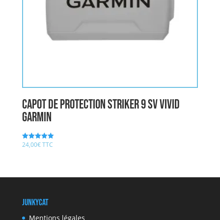
Capot de protection Striker 9 sv vivid
GARMIN
24,00
€
TTC
Note
5.00
sur 5
JunkyCat
Mentions légales