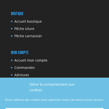
Boutique
Accueil boutique
Pêche silure
Pêche carnassier
Mon compte
Accueil mon compte
Commandes
Adresses
Moyens de paiement
Gérer le consentement aux
Détails du compte
cookies
Nous utilisons des cookies pour optimiser notre site web et notre service.
Réseaux sociaux