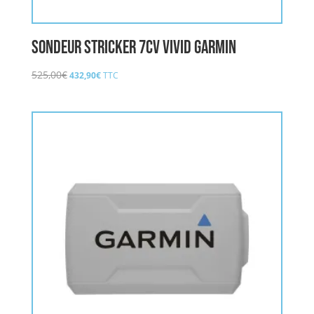
Sondeur Stricker 7cv Vivid GARMIN
Le
Le
525,00
€
432,90
€
TTC
prix
prix
initial
actuel
était :
est :
525,00€.
432,90€.