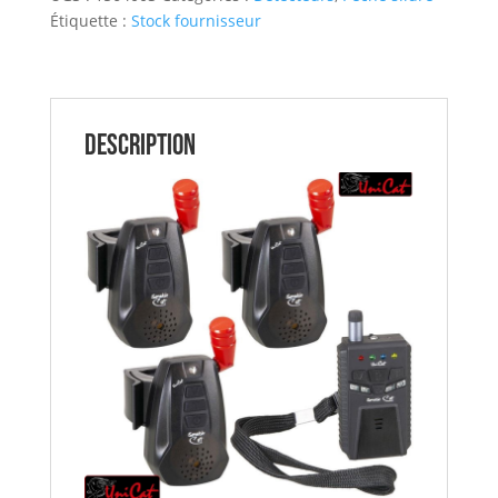
Étiquette :
Stock fournisseur
SENSIBLE
CAT
3+1
UNICAT
Description