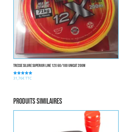
Tresse silure SUPERIOR LINE 12X 60/100 UNICAT 200M
31,76
€
TTC
Note
5.00
sur 5
Produits similaires