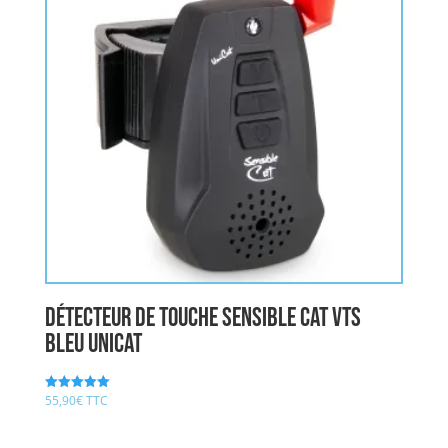
détecteur de touche sensible cat vts
bleu UNICAT
55,90
€
TTC
Note
5.00
sur 5