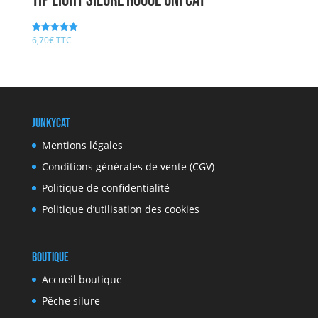
Tip Light Silure rouge UNI CAT
6,70
€
TTC
Note
5.00
sur 5
JunkyCat
Mentions légales
Conditions générales de vente (CGV)
Politique de confidentialité
Politique d’utilisation des cookies
Boutique
Accueil boutique
Pêche silure