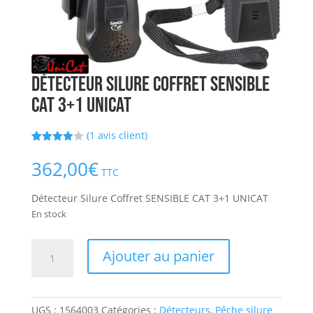
Détecteur Silure Coffret SENSIBLE
CAT 3+1 UNICAT
(
1
avis client)
Noté
1
4.00
sur 5
362,00
€
basé
TTC
sur
notation
Détecteur Silure Coffret SENSIBLE CAT 3+1 UNICAT
client
En stock
quantité
Ajouter au panier
de
Détecteur
Silure
UGS :
1564003
Catégories :
Détecteurs
,
Pêche silure
Coffret