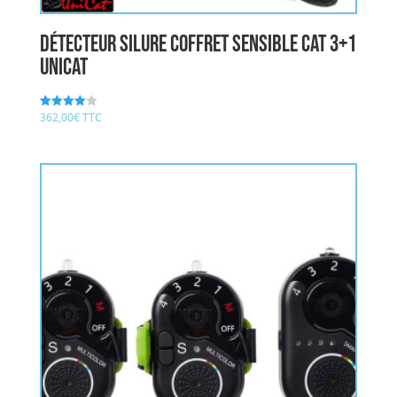
Détecteur Silure Coffret SENSIBLE CAT 3+1
UNICAT
362,00
€
TTC
Note
4.00
sur 5