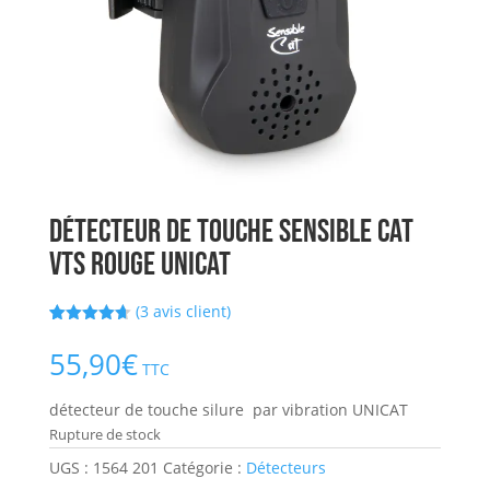
détecteur de touche sensible cat
vts rouge UNICAT
(
3
avis client)
Noté
3
4.67
sur 5
55,90
€
basé sur
TTC
notations
client
détecteur de touche silure par vibration UNICAT
Rupture de stock
UGS :
1564 201
Catégorie :
Détecteurs