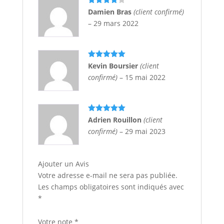
Note
4
Damien Bras
(client confirmé)
sur 5
–
29 mars 2022
Note
5
sur
Kevin Boursier
(client
5
confirmé)
–
15 mai 2022
Note
5
sur
Adrien Rouillon
(client
5
confirmé)
–
29 mai 2023
Ajouter un Avis
Votre adresse e-mail ne sera pas publiée.
Les champs obligatoires sont indiqués avec
*
Votre note
*