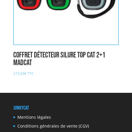
Coffret détecteur Silure top cat 2+1
MADCAT
273,00
€
TTC
JunkyCat
Mentions légales
Conditions générales de vente (CGV)