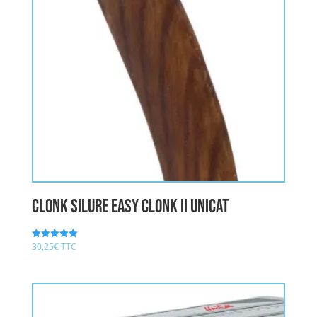
CLONK Silure Easy clonk II UNICAT
30,25
€
TTC
Note
5.00
sur 5