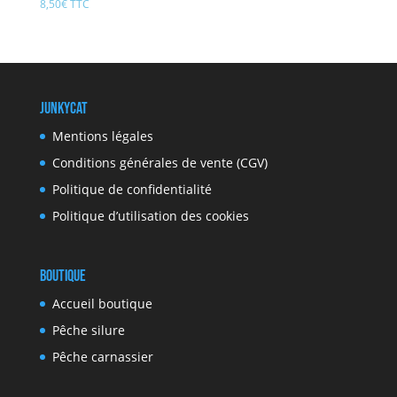
8,50
€
TTC
Note
4.44
sur 5
JunkyCat
Mentions légales
Conditions générales de vente (CGV)
Politique de confidentialité
Politique d’utilisation des cookies
Boutique
Accueil boutique
Pêche silure
Pêche carnassier