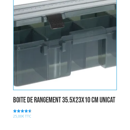
boite de rangement 35.5x23x10 cm UNICAT
25,00
€
TTC
Note
4.67
sur 5