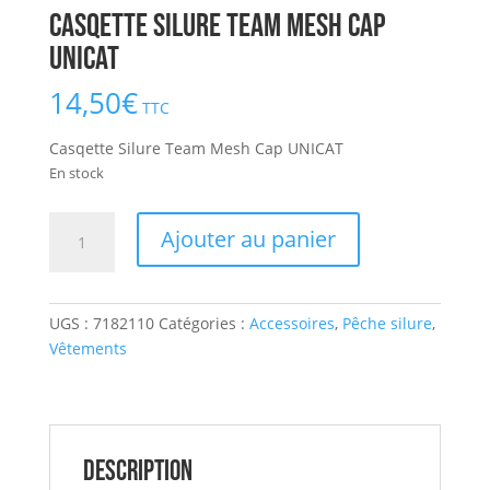
Casqette Silure Team Mesh Cap
UNICAT
14,50
€
TTC
Casqette Silure Team Mesh Cap UNICAT
En stock
quantité
Ajouter au panier
de
Casqette
Silure
UGS :
7182110
Catégories :
Accessoires
,
Pêche silure
,
Team
Vêtements
Mesh
Cap
UNICAT
Description