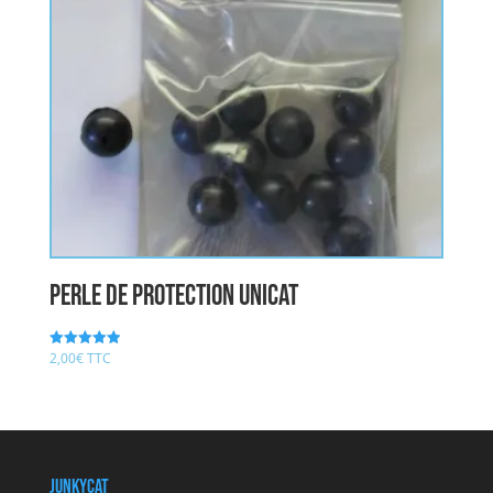
Perle de protection UNICAT
2,00
€
TTC
Note
4.94
sur 5
JunkyCat