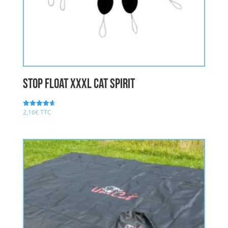
STOP FLOAT XXXL CAT SPIRIT
2,16
€
TTC
Note
4.67
sur 5