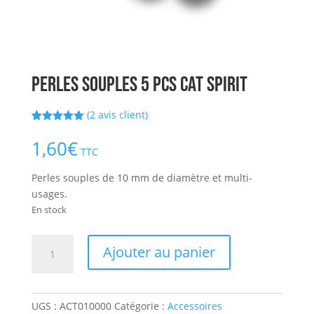
PERLES SOUPLES 5 pcs CAT SPIRIT
(
2
avis client)
Noté
2
5.00
sur 5
1,60
€
basé sur
TTC
notations
client
Perles souples de 10 mm de diamètre et multi-
usages.
En stock
quantité
Ajouter au panier
de
PERLES
SOUPLES
UGS :
ACT010000
Catégorie :
Accessoires
5