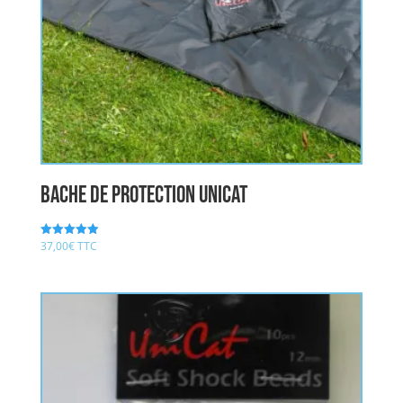
bache de protection UNICAT
37,00
€
TTC
Note
5.00
sur 5