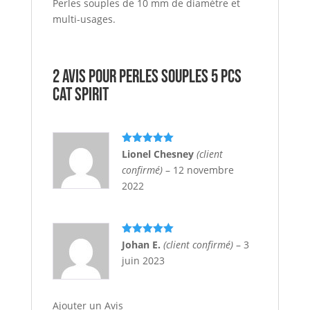
Perles souples de 10 mm de diamètre et
multi-usages.
2 avis pour
PERLES SOUPLES 5 pcs
CAT SPIRIT
Note
5
sur
Lionel Chesney
(client
5
confirmé)
–
12 novembre
2022
Note
5
sur
Johan E.
(client confirmé)
–
3
5
juin 2023
Ajouter un Avis