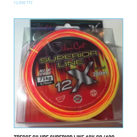
12,05
€
TTC
Note
5.00
sur 5