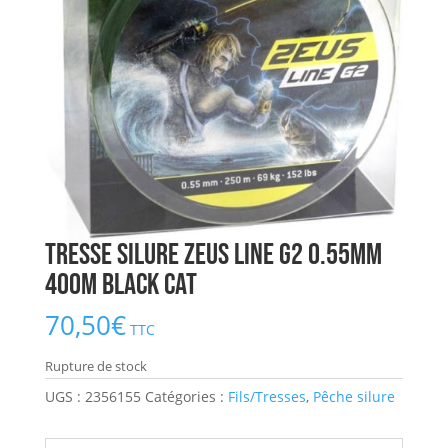
Tresse Silure Zeus Line G2 0.55mm
400m BLACK CAT
70,50
€
TTC
Rupture de stock
UGS :
2356155
Catégories :
Fils/Tresses
,
Pêche silure