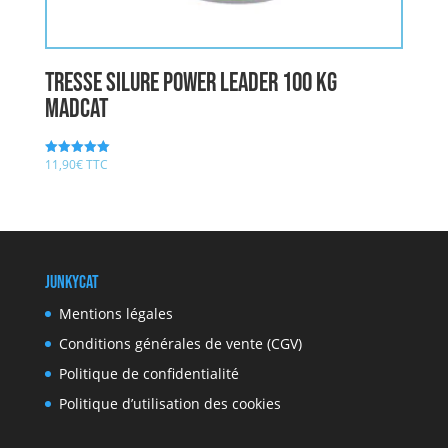
Tresse Silure POWER LEADER 100 kg
MADCAT
11,90
€
TTC
Note
5.00
sur 5
JunkyCat
Mentions légales
Conditions générales de vente (CGV)
Politique de confidentialité
Politique d’utilisation des cookies