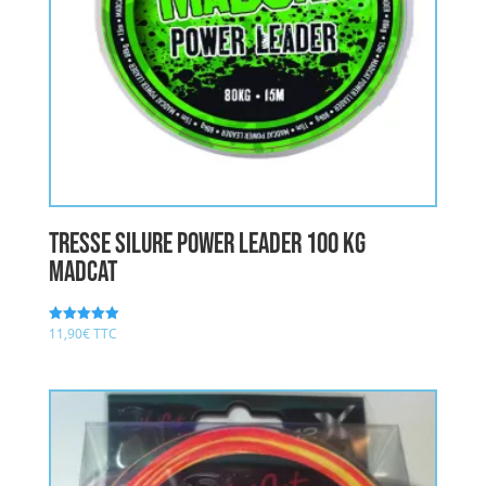
Tresse Silure POWER LEADER 100 kg
MADCAT
11,90
€
TTC
Note
5.00
sur 5