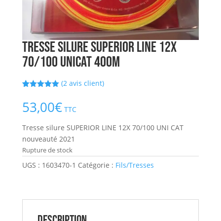
Tresse silure SUPERIOR LINE 12X
70/100 UNICAT 400M
(
2
avis client)
Noté
2
5.00
sur 5
53,00
€
basé sur
TTC
notations
client
Tresse silure SUPERIOR LINE 12X 70/100 UNI CAT
nouveauté 2021
Rupture de stock
UGS :
1603470-1
Catégorie :
Fils/Tresses
Description