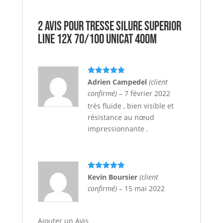
2 avis pour
Tresse silure SUPERIOR
LINE 12X 70/100 UNICAT 400M
Note
5
sur
Adrien Campedel
(client
5
confirmé)
–
7 février 2022
très fluide , bien visible et
résistance au nœud
impressionnante .
Note
5
sur
Kevin Boursier
(client
5
confirmé)
–
15 mai 2022
Ajouter un Avis