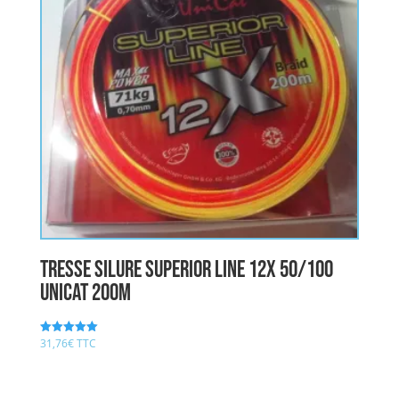
Tresse silure SUPERIOR LINE 12X 50/100
UNICAT 200M
31,76
€
TTC
Note
5.00
sur 5