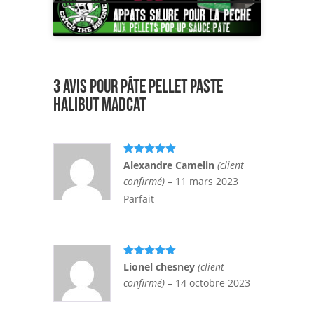
3 avis pour
Pâte Pellet Paste
Halibut MADCAT
Note
5
sur
Alexandre Camelin
(client
5
confirmé)
–
11 mars 2023
Parfait
Note
5
sur
Lionel chesney
(client
5
confirmé)
–
14 octobre 2023