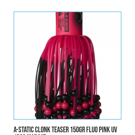
prix
prix
initial
actuel
était :
est :
16,50€.
8,25€.
A-STATIC CLONK TEASER 150gr FLUO PINK UV