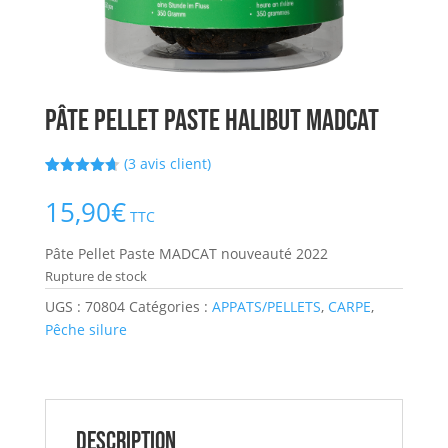
Pâte Pellet Paste Halibut MADCAT
(
3
avis client)
Noté
3
4.67
sur 5
15,90
€
basé sur
TTC
notations
client
Pâte Pellet Paste MADCAT nouveauté 2022
Rupture de stock
UGS :
70804
Catégories :
APPATS/PELLETS
,
CARPE
,
Pêche silure
Description