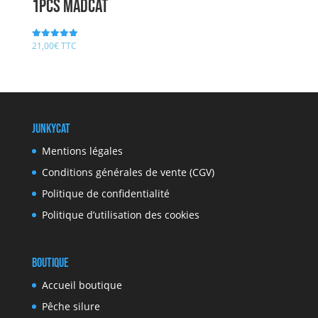
1pcs MADCAT
21,00
€
TTC
Note
5.00
sur 5
JunkyCat
Mentions légales
Conditions générales de vente (CGV)
Politique de confidentialité
Politique d’utilisation des cookies
Boutique
Accueil boutique
Pêche silure