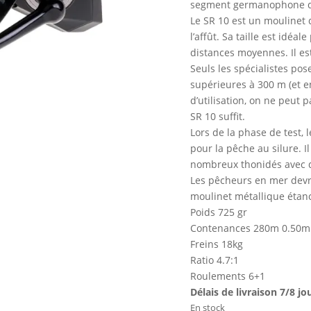
segment germanophone du
Le SR 10 est un moulinet 
l’affût. Sa taille est idé
distances moyennes. Il es
Seuls les spécialistes po
supérieures à 300 m (et e
d’utilisation, on ne peut 
SR 10 suffit.
Lors de la phase de test, 
pour la pêche au silure. 
nombreux thonidés avec d
Les pêcheurs en mer devr
moulinet métallique étanc
Poids 725 gr
Contenances 280m 0.50
Freins 18kg
Ratio 4.7:1
Roulements 6+1
Délais de livraison 7/8 jo
En stock