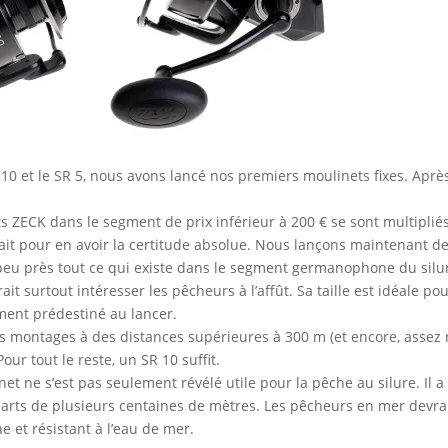
10 et le SR 5, nous avons lancé nos premiers moulinets fixes. Apr
s ZECK dans le segment de prix inférieur à 200 € se sont multipli
lait pour en avoir la certitude absolue. Nous lançons maintenant d
à peu près tout ce qui existe dans le segment germanophone du silu
ait surtout intéresser les pêcheurs à l’affût. Sa taille est idéale 
ment prédestiné au lancer.
rs montages à des distances supérieures à 300 m (et encore, assez r
ur tout le reste, un SR 10 suffit.
inet ne s’est pas seulement révélé utile pour la pêche au silure. Il
rts de plusieurs centaines de mètres. Les pêcheurs en mer devra
 et résistant à l’eau de mer.