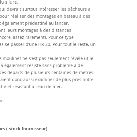
 silure.
qui devrait surtout intéresser les pêcheurs à
ale pour réaliser des montages en bateau à des
t également prédestiné au lancer.
sent leurs montages à des distances
ncore, assez rarement). Pour ce type
pas se passer d’une HR 20. Pour tout le reste, un
le moulinet ne s’est pas seulement révélé utile
Il a également résisté sans problème à de
es départs de plusieurs centaines de mètres.
aient donc aussi examiner de plus près notre
he et résistant à l’eau de mer.
mm
urs ( stock fournisseur)