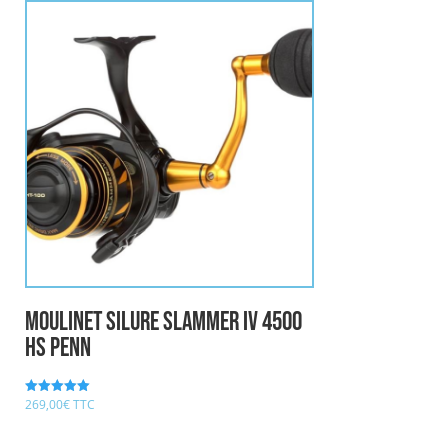
Moulinet Silure Slammer IV 4500
HS PENN
269,00
€
TTC
Note
5.00
sur 5