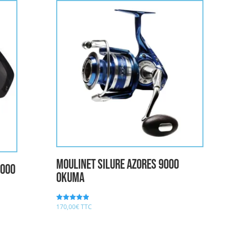
Moulinet Silure AZORES 9000
6000
OKUMA
170,00
€
TTC
Note
5.00
sur 5