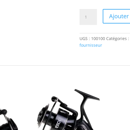
quantité
Ajouter
de
Moulinet
Silure
UGS :
100100
Catégories 
SR10
fournisseur
ZECK
nouveauté
2024