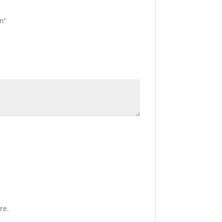
n”
re.