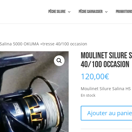
Pêche silure
Pêche carnassier
Promotion
 Salina 5000 OKUMA +tresse 40/100 occasion
Moulinet Silure 
40/100 occasion
120,00
€
Moulinet Silure Salina H
En stock
quantité
Ajouter au panie
de
Moulinet
Silure