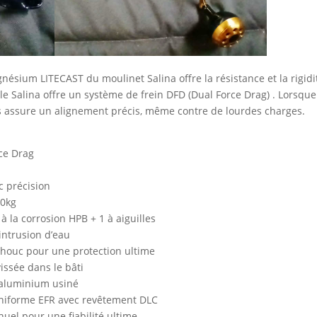
nésium LITECAST du moulinet Salina offre la résistance et la rigidi
 le Salina offre un système de frein DFD (Dual Force Drag) . Lorsque
ts assure un alignement précis, même contre de lourdes charges.
rce Drag
c précision
20kg
à la corrosion HPB + 1 à aiguilles
intrusion d’eau
houc pour une protection ultime
issée dans le bâti
 aluminium usiné
uniforme EFR avec revêtement DLC
el pour une fiabilité ultime