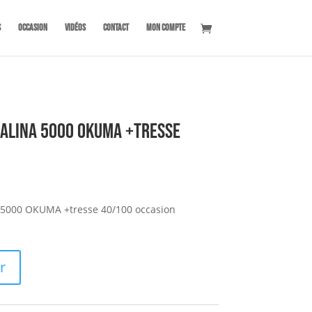
s
OCCASION
Vidéos
Contact
Mon compte
Salina 5000 OKUMA +tresse
S 5000 OKUMA +tresse 40/100 occasion
r