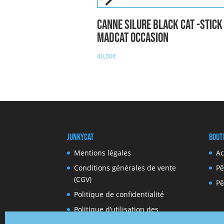
Canne silure Black cat -stick
MADCAT occasion
40,00
€
JunkyCat
Bout
Mentions légales
Ac
Conditions générales de vente
Pê
(CGV)
Pê
Politique de confidentialité
Politique d’utilisation des
cookies