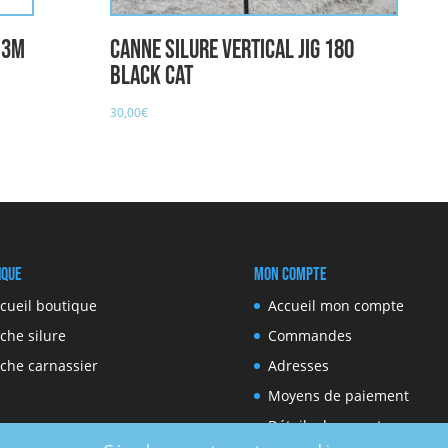
 3m
Canne Silure Vertical Jig 180
BLACK CAT
30,00
€
ique
Mon compte
cueil boutique
Accueil mon compte
che silure
Commandes
che carnassier
Adresses
Moyens de paiement
Détails du compte